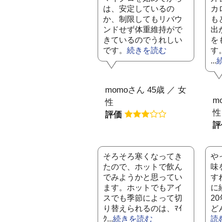
は、安定しているの
カ
か、制限してもリバウ
も
ンドせず体重維持がで
出
きているのでうれしい
を
です。
続きを読む
す
...
momoさん 45歳 ／ 女
m
性
性
評価
そろそろ寒くなってき
や
たので、ホットで飲ん
味
でみようかと思ってい
す
ます。ホットでもアイ
に
スでも季節によって切
2
り替えられるのは、ﾏｲ
ど
ｸ...
続きを読む
読