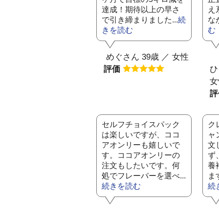
達成！期待以上の早さ
え
で引き締まりました...
続
な
きを読む
む
めぐさん 39歳 ／ 女性
評価
ひ
女
セルフチョイスパック
ク
は楽しいですが、ココ
ャ
アオンリーも嬉しいで
文
す。ココアオンリーの
ず
注文もしたいです。何
養
処でフレーバーを選べ...
ま
続きを読む
続