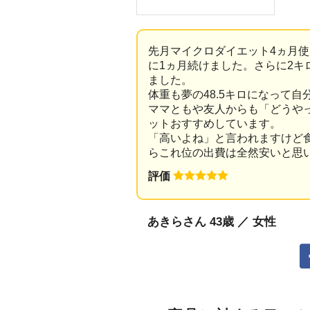
先月マイクロダイエット4ヵ月使
に1ヵ月続けました。さらに2キ
ました。
体重も夢の48.5キロになって
ママともや友人からも「どうや
ットおすすめしています。
「高いよね」と言われますけど
らこれ位の出費は全然安いと思
評価
あきらさん 43歳 ／ 女性