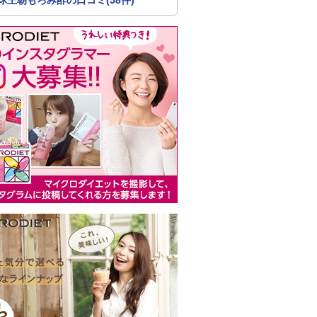
球王朝もろみ酢の口コミ(58件)