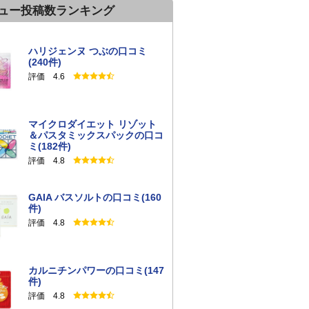
ュー投稿数ランキング
ハリジェンヌ つぶの口コミ
(240件)
評価 4.6
マイクロダイエット リゾット
＆パスタミックスパックの口コ
ミ(182件)
評価 4.8
GAIA バスソルトの口コミ(160
件)
評価 4.8
カルニチンパワーの口コミ(147
件)
評価 4.8