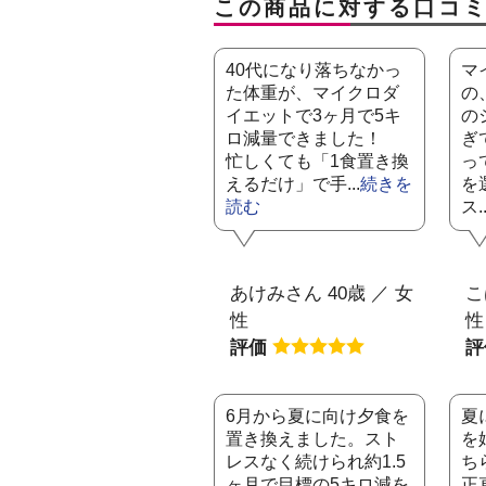
この商品に対する口コ
40代になり落ちなかっ
マ
た体重が、マイクロダ
の
イエットで3ヶ月で5キ
の
ロ減量できました！
ぎ
忙しくても「1食置き換
っ
えるだけ」で手...
続きを
を
読む
ス..
あけみさん 40歳 ／ 女
こ
性
性
評価
6月から夏に向け夕食を
夏
置き換えました。スト
を
レスなく続けられ約1.5
ち
ヶ月で目標の5キロ減を
正