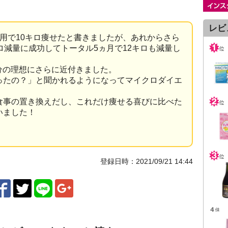
レビ
用で10キロ痩せたと書きましたが、あれからさら
ロ減量に成功してトータル5ヵ月で12キロも減量し
自分の理想にさらに近付きました。
ったの？」と聞かれるようになってマイクロダイエ
食事の置き換えだし、これだけ痩せる喜びに比べた
いました！
登録日時：2021/09/21 14:44