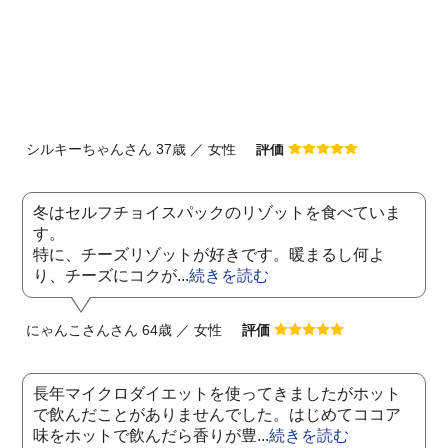
継続して20年になります。
大学受験のストレスでお菓子を食べて太ったので、
入学後の一人暮らしの栄養補給に買ったのが初...
続き
を読む
シルキーちゃんさん 37歳 ／ 女性
評価
冬はセルフチョイスパックのリゾットを食べていま
す。
特に、チーズリゾットが好きです。暖まるし何よ
り、チーズにコクが...
続きを読む
にゃんこさんさん 64歳 ／ 女性
評価
長年マイクロダイエットを使ってきましたがホット
で飲んだことがありませんでした。はじめてココア
味をホットで飲んだら香りが豊...
続きを読む