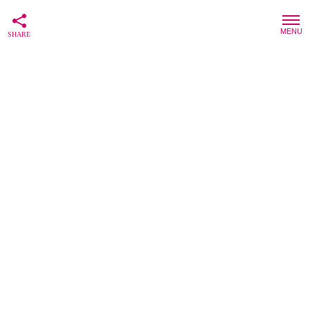
マイクロダイエット
シリ
ダイエットサポート
のレ
TOP
ーズのレビュー
ビュー
ビューティーケア
のレビ
ヘルスケアの
レビューランキング
ュー
レビュー
TOPページ
うさぎ @ 10/22/2021 10:01
マイクロダイエット セルフチョイスパックの口コ
ミレビュー
平均評価
4.7
2555