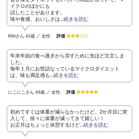
イクロのほかにも
試したことがあります。
味や食感、おいしさは...
続きを読む
RINさん 43歳 ／ 女性
評価
年末年始の食べ過ぎから戻すために先ほど注文しま
した。
毎年１月にお世話なっているマイクロダイエット
は、味も満足感も...
続きを読む
にこにこさん 49歳 ／ 女性
評価
初めてすぐは体重が減らなかったけど、2か月目に突
入して、徐々に体重が減ってきて嬉しい！
お正月はちょっと休憩するけど...
続きを読む