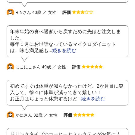
RINさん 43歳 ／ 女性
評価
年末年始の食べ過ぎから戻すために先ほど注文しま
した。
毎年１月にお世話なっているマイクロダイエット
は、味も満足感も...
続きを読む
にこにこさん 49歳 ／ 女性
評価
初めてすぐは体重が減らなかったけど、2か月目に突
入して、徐々に体重が減ってきて嬉しい！
お正月はちょっと休憩するけど...
続きを読む
かにさん 32歳 ／ 女性
評価
ドリンクタイプのコーヒーとミルクティがお気に入