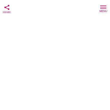
マイクロダイエット
シリ
ダイエットサポート
のレ
TOP
ーズのレビュー
ビュー
ビューティーケア
のレビ
ヘルスケアの
レビューランキング
ュー
レビュー
TOPページ
さなさなさな @ 05/20/2022 12:27
キトサララ（旧カロリーセーブスーパー（90粒））
の口コミレビュー
平均評価
4.7
836