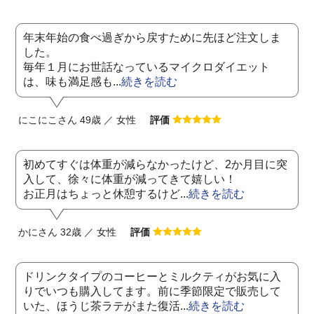
年末年始の食べ過ぎから戻すために先ほど注文しま
した。
毎年１月にお世話なっているマイクロダイエット
は、味も満足感も...
続きを読む
にこにこさん 49歳 ／ 女性
評価
初めてすぐは体重が減らなかったけど、2か月目に突
入して、徐々に体重が減ってきて嬉しい！
お正月はちょっと休憩するけど...
続きを読む
かにさん 32歳 ／ 女性
評価
ドリンクタイプのコーヒーとミルクティがお気に入
りでいつも購入してます。前に季節限定で販売して
いた、ほうじ茶ラテがまた復活...
続きを読む