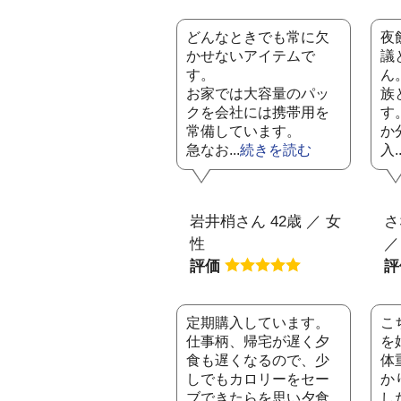
どんなときでも常に欠
夜
かせないアイテムで
議
す。
ん
お家では大容量のパッ
族
クを会社には携帯用を
す
常備しています。
か
急なお...
続きを読む
入..
岩井梢さん 42歳 ／ 女
さ
性
／
評価
定期購入しています。
こ
仕事柄、帰宅が遅く夕
を
食も遅くなるので、少
体
しでもカロリーをセー
か
ブできたらを思い夕食
し