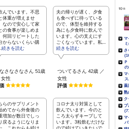
飲んでいます。不思
夫の帰りが遅く、夕食
と体重が増えませ
も食べずに待っている
。なので安心して家
ので、体型を維持する
との食事が楽しめま
為にも夕食時に飲んで
。何回リピートした
います。心の支えにす
マ
分からないくらい購
ごくなっています。私...
ミ
.
続きを読む
続きを読む
さ
(1
Ｐ
の
なさなさなさん 51歳
ついてるさん 42歳 ／
マ
 女性
女性
ス
評価
評価
薬
熟
ク
ちらのサプリメント
コロナ太り対策として
ブ
始めてから外食後の
飲んでいます。今のと
(7
重増加が数日でしっ
ころ太らずキープして
マ
り戻るようになりま
います。3粒飲むだけな
パ
た。これからも続け
ので続けていきたいで