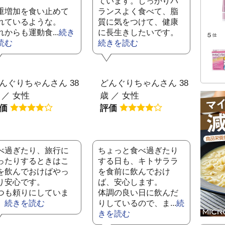
。
ています。しっかりバ
重増加を食い止めて
ランスよく食べて、脂
れているような。
質に気をつけて、健康
れからも運動食...
続き
に長生きしたいです。
読む
続きを読む
んぐりちゃんさん 38
どんぐりちゃんさん 38
 ／ 女性
歳 ／ 女性
評価
評価
べ過ぎたり、旅行に
ちょっと食べ過ぎたり
ったりするときはこ
する日も、キトサララ
を飲んでおけばやっ
を食前に飲んでおけ
り安心です。
ば、安心します。
つも頼りにしていま
体調の良い日に飲んだ
。
続きを読む
りしているので、ま...
続
きを読む