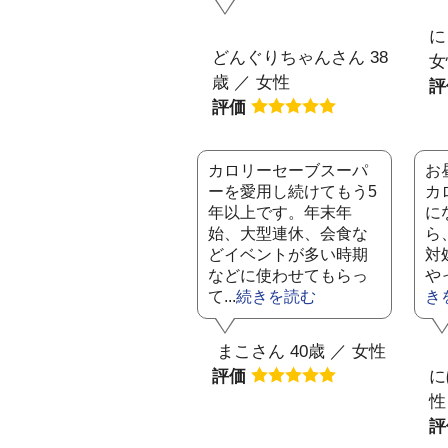
に
どんぐりちゃんさん 38
女
歳 ／ 女性
評価
カロリーセーブスーパ
お
ーを愛用し続けてもう5
カ
年以上です。年末年
に
始、大型連休、会食な
ら
どイベントが多い時期
対
などに使わせてもらっ
や
て...
続きを読む
き
まこさん 40歳 ／ 女性
評価
に
性