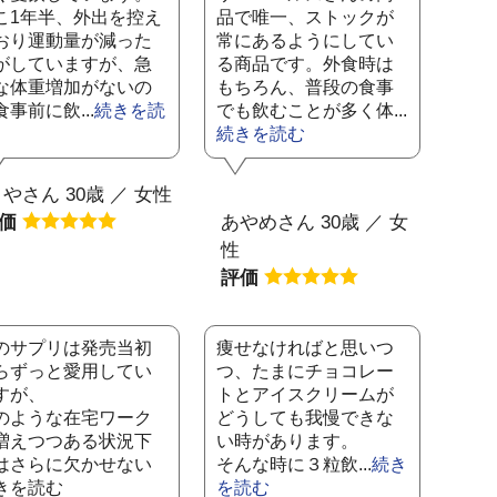
こ1年半、外出を控え
品で唯一、ストックが
おり運動量が減った
常にあるようにしてい
がしていますが、急
る商品です。外食時は
な体重増加がないの
もちろん、普段の食事
食事前に飲...
続きを読
でも飲むことが多く体...
続きを読む
やさん 30歳 ／ 女性
評価
あやめさん 30歳 ／ 女
性
評価
のサプリは発売当初
痩せなければと思いつ
らずっと愛用してい
つ、たまにチョコレー
すが、
トとアイスクリームが
のような在宅ワーク
どうしても我慢できな
増えつつある状況下
い時があります。
はさらに欠かせない
そんな時に３粒飲...
続き
きを読む
を読む