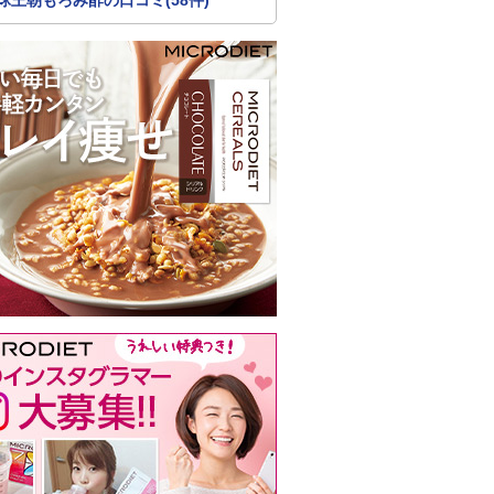
球王朝もろみ酢の口コミ(58件)