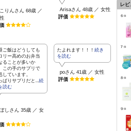
レビ
Arisaさん 48歳 ／ 女性
こりんさん 68歳 ／
評価
性
評価
昼ご飯はどうしても
たよれます！！！
続き
ロリー高めのお弁当
を読む
なることが多いか
、この手のサプリで
poさん 41歳 ／ 女性
処しています。
評価
っぱりサプリだと...
続
を読む
ぼしさん 35歳 ／ 女
評価