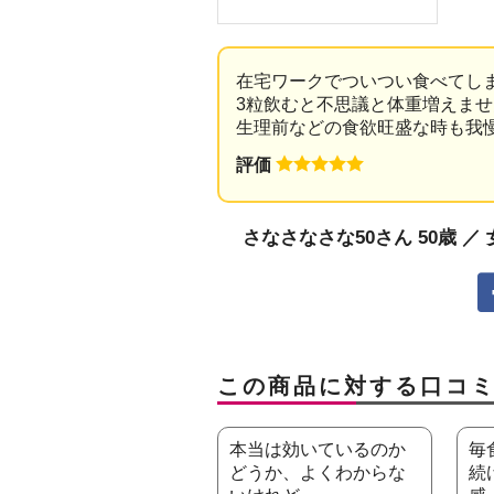
在宅ワークでついつい食べてし
3粒飲むと不思議と体重増えませ
生理前などの食欲旺盛な時も我
評価
さなさなさな50さん 50歳 ／
この商品に対する口コ
本当は効いているのか
毎
どうか、よくわからな
続