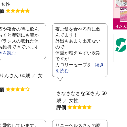
 女性
評価
酒や夜食の時に飲ん
夜ご飯を食べる前に飲
おくと翌朝にも響か
んでます！
バランスの取れた体
外出もあまり出来ない
も維持できています
ので
きを読む
体重が増えやすい次期
ですが
カロリーセーブを...
続き
を読む
りんさん 60歳 ／ 女
評価
さなさなさな50さん 50
歳 ／ 女性
評価
く愛飲しています。
サニーヘルスさんの商