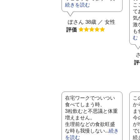
続きを読む
こ
て
気
ぽさん 38歳 ／ 女性
激
評価
も
む
さ
在宅ワークでついつい
こ
食べてしまう時、
か
3粒飲むと不思議と体重
ま
増えません。
今
生理前などの食欲旺盛
が
な時も我慢しない...
続き
で
を読む
続