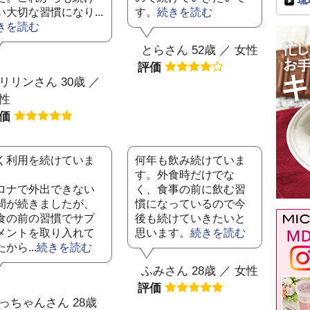
琉
い大切な習慣になり...
す。
続きを読む
きを読む
とらさん 52歳 ／ 女性
評価
リリンさん 30歳 ／
性
評価
く利用を続けていま
何年も飲み続けていま
。
す。外食時だけでな
ロナで外出できない
く、食事の前に飲む習
間が続きましたが、
慣になっているので今
食の前の習慣でサプ
後も続けていきたいと
メントを取り入れて
思います。
続きを読む
から...
続きを読む
ふみさん 28歳 ／ 女性
評価
っちゃんさん 28歳