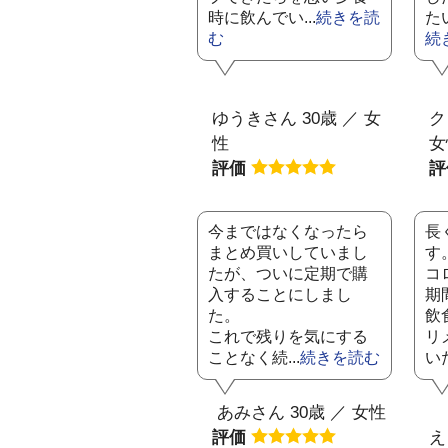
時に飲んでい...
続きを読
た
む
続
ゆうきさん 30歳 ／ 女
ク
性
女
評価
今まではなくなったら
長
まとめ買いしていまし
す
たが、ついに定期で購
コ
入することにしまし
期
た。
飲
これで残りを気にする
リ
ことなく続...
続きを読む
いた
あみさん 30歳 ／ 女性
評価
え