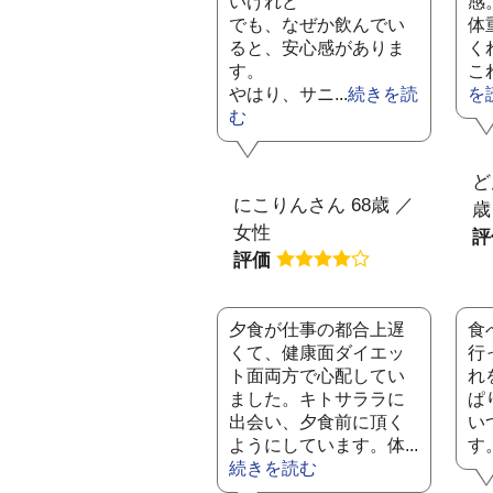
いけれど
感
でも、なぜか飲んでい
体
ると、安心感がありま
く
す。
こ
やはり、サニ...
続きを読
を
む
ど
にこりんさん 68歳 ／
歳
女性
評価
夕食が仕事の都合上遅
食
くて、健康面ダイエッ
行
ト面両方で心配してい
れ
ました。キトサララに
ぱ
出会い、夕食前に頂く
い
ようにしています。体...
す
続きを読む