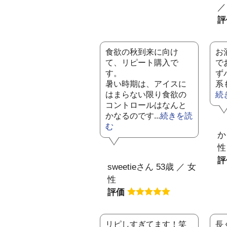
／
食欲の秋到来に向け
お
て、リピート購入で
で
す。
ず
暑い時期は、アイスに
系
はまらない限り食欲の
続
コントロールはなんと
かなるのです...
続きを読
む
か
性
sweetieさん 53歳 ／ 女
性
評価
リピしすぎてます！笑
長