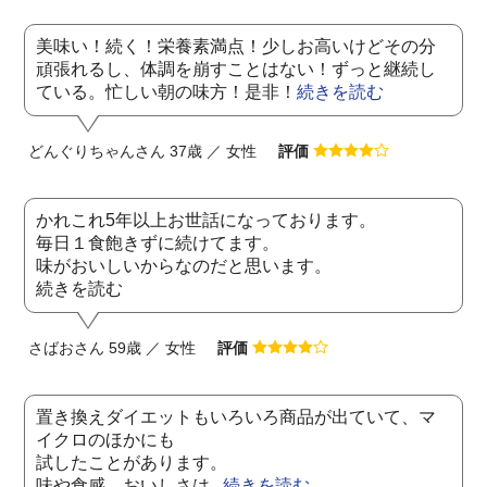
美味い！続く！栄養素満点！少しお高いけどその分
頑張れるし、体調を崩すことはない！ずっと継続し
ている。忙しい朝の味方！是非！
続きを読む
どんぐりちゃんさん 37歳 ／ 女性
評価
かれこれ5年以上お世話になっております。
毎日１食飽きずに続けてます。
味がおいしいからなのだと思います。
続きを読む
さばおさん 59歳 ／ 女性
評価
置き換えダイエットもいろいろ商品が出ていて、マ
イクロのほかにも
試したことがあります。
味や食感、おいしさは...
続きを読む