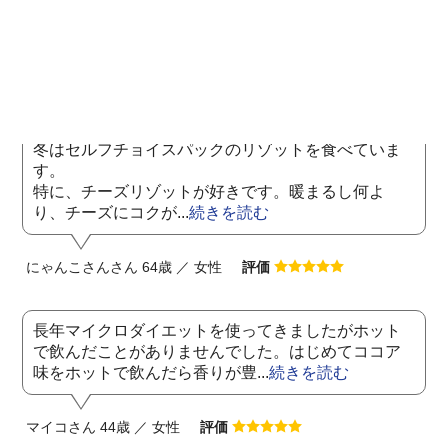
入学後の一人暮らしの栄養補給に買ったのが初...
続き
を読む
シルキーちゃんさん 37歳 ／ 女性
評価
冬はセルフチョイスパックのリゾットを食べていま
す。
特に、チーズリゾットが好きです。暖まるし何よ
り、チーズにコクが...
続きを読む
にゃんこさんさん 64歳 ／ 女性
評価
長年マイクロダイエットを使ってきましたがホット
で飲んだことがありませんでした。はじめてココア
味をホットで飲んだら香りが豊...
続きを読む
マイコさん 44歳 ／ 女性
評価