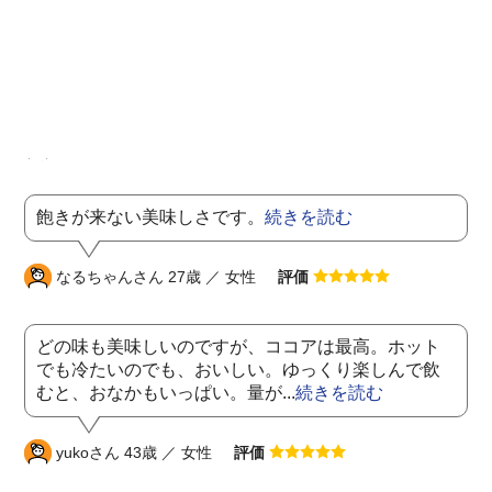
やせるかどうかはともかく、とにかく美味しいで
す。パスタはおなかにもたまりますし、市販の置き
換えダイエットドリンクに比べた...
続きを読む
おこめさん 41歳 ／ 女性
評価
飽きが来ない美味しさです。
続きを読む
なるちゃんさん 27歳 ／ 女性
評価
どの味も美味しいのですが、ココアは最高。ホット
でも冷たいのでも、おいしい。ゆっくり楽しんで飲
むと、おなかもいっぱい。量が...
続きを読む
yukoさん 43歳 ／ 女性
評価