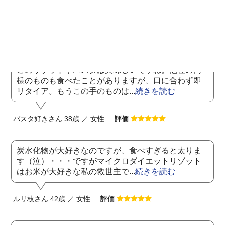
感じられます。これだけだとお腹足りないか
も・・・と思うときは、野菜をレンジ...
続きを読む
チーズさん 38歳 ／ 女性
評価
このリゾットやパスタは美味しいですね。他社の同
様のものも食べたことがありますが、口に合わず即
リタイア。もうこの手のものは...
続きを読む
パスタ好きさん 38歳 ／ 女性
評価
炭水化物が大好きなのですが、食べすぎると太りま
す（泣）・・・ですがマイクロダイエットリゾット
はお米が大好きな私の救世主で...
続きを読む
ルリ枝さん 42歳 ／ 女性
評価