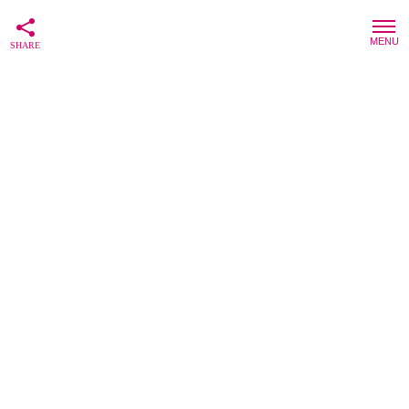
マイクロダイエット
シリ
ダイエットサポート
のレ
TOP
ーズのレビュー
ビュー
ビューティーケア
のレビ
ヘルスケアの
レビューランキング
ュー
レビュー
TOPページ
どんぐりちゃん @ 08/17/2021 11:47
マイクロダイエット リゾット＆パスタミックスパッ
クの口コミレビュー
平均評価
4.8
181