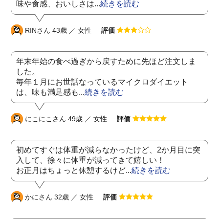
味や食感、おいしさは...
続きを読む
RINさん 43歳 ／ 女性
評価
年末年始の食べ過ぎから戻すために先ほど注文しま
した。
毎年１月にお世話なっているマイクロダイエット
は、味も満足感も...
続きを読む
にこにこさん 49歳 ／ 女性
評価
初めてすぐは体重が減らなかったけど、2か月目に突
入して、徐々に体重が減ってきて嬉しい！
お正月はちょっと休憩するけど...
続きを読む
かにさん 32歳 ／ 女性
評価