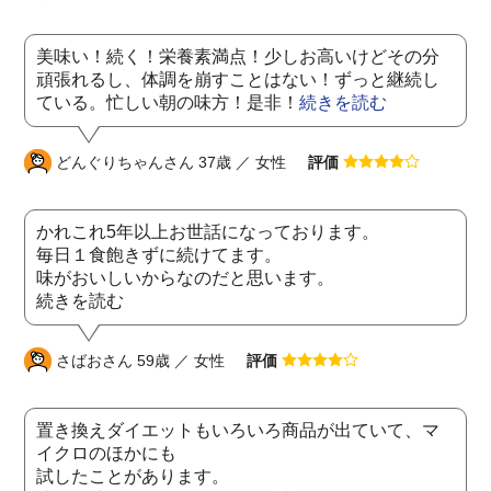
美味い！続く！栄養素満点！少しお高いけどその分
頑張れるし、体調を崩すことはない！ずっと継続し
ている。忙しい朝の味方！是非！
続きを読む
どんぐりちゃんさん 37歳 ／ 女性
評価
かれこれ5年以上お世話になっております。
毎日１食飽きずに続けてます。
味がおいしいからなのだと思います。
続きを読む
さばおさん 59歳 ／ 女性
評価
置き換えダイエットもいろいろ商品が出ていて、マ
イクロのほかにも
試したことがあります。