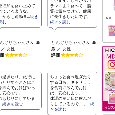
。
ています。しっかりバ
重増加を食い止めて
ランスよく食べて、脂
れているような。
質に気をつけて、健康
れからも運動食...
続き
に長生きしたいです。
読む
続きを読む
んぐりちゃんさん 38
どんぐりちゃんさん 38
 ／ 女性
歳 ／ 女性
評価
評価
べ過ぎたり、旅行に
ちょっと食べ過ぎたり
ったりするときはこ
する日も、キトサララ
を飲んでおけばやっ
を食前に飲んでおけ
り安心です。
ば、安心します。
つも頼りにしていま
体調の良い日に飲んだ
。
続きを読む
りしているので、ま...
続
きを読む