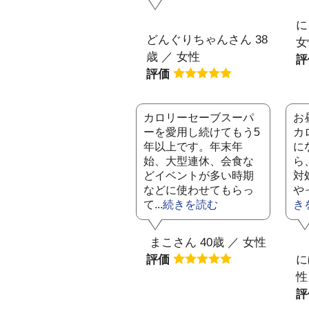
に
どんぐりちゃんさん 38
女
歳 ／ 女性
評価
カロリーセーブスーパ
お
ーを愛用し続けてもう5
カ
年以上です。年末年
に
始、大型連休、会食な
ら
どイベントが多い時期
対
などに使わせてもらっ
や
て...
続きを読む
き
まこさん 40歳 ／ 女性
評価
に
性