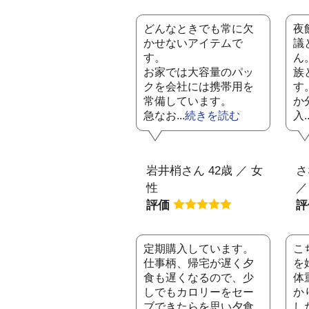
どんなときでも常に欠
夜
かせないアイテムで
議
す。
ん
お家では大容量のパッ
族
クを会社には携帯用を
す
常備しています。
か
急なお...
続きを読む
入..
岩井梢さん 42歳 ／ 女
さ
性
／
評価
定期購入しています。
こ
仕事柄、帰宅が遅く夕
を
食も遅くなるので、少
体
しでもカロリーをセー
か
ブできたらを思い夕食
し