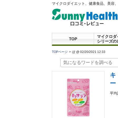
マイクロダイエット、健康食品、美容、
マイクロダ
TOP
シリーズの
TOPページ
ぽ @ 02/20/2021 12:33
キ
ー
平均