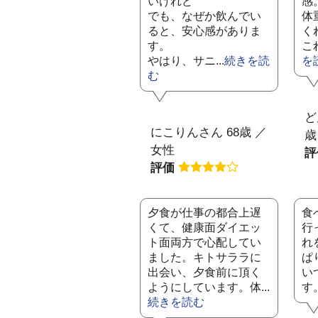
いけれど
感
でも、なぜか飲んでい
体
ると、安心感がありま
く
す。
こ
やはり、サニ...
続きを読
を
む
ど
にこりんさん 68歳 ／
歳
女性
評価
夕食が仕事の都合上遅
食
くて、健康面ダイエッ
行
ト面両方で心配してい
れ
ました。キトサララに
ぱ
出会い、夕食前に頂く
い
ようにしています。体...
す
続きを読む