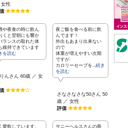
 女性
評価
酒や夜食の時に飲ん
夜ご飯を食べる前に飲
おくと翌朝にも響か
んでます！
バランスの取れた体
外出もあまり出来ない
も維持できています
ので
きを読む
体重が増えやすい次期
ですが
カロリーセーブを...
続き
を読む
りんさん 60歳 ／ 女
評価
さなさなさな50さん 50
歳 ／ 女性
評価
く愛飲しています。
サニーヘルスさんの商