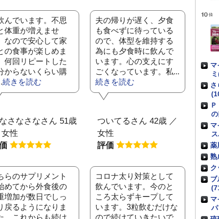
飲んでいます。不思
夫の帰りが遅く、夕食
と体重が増えませ
も食べずに待っている
。なので安心して家
ので、体型を維持する
との食事が楽しめま
為にも夕食時に飲んで
。何回リピートした
います。心の支えにす
マ
分からないくらい購
ごくなっています。私...
ミ
.
続きを読む
続きを読む
さ
(1
Ｐ
の
なさなさなさん 51歳
ついてるさん 42歳 ／
マ
 女性
女性
ス
評価
評価
薬
熟
ク
ちらのサプリメント
コロナ太り対策として
ブ
始めてから外食後の
飲んでいます。今のと
(7
重増加が数日でしっ
ころ太らずキープして
マ
り戻るようになりま
います。3粒飲むだけな
パ
た。これからも続け
ので続けていきたいで