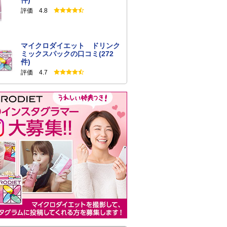
件)
評価 4.8
マイクロダイエット ドリンク
ミックスパックの口コミ(272
件)
評価 4.7