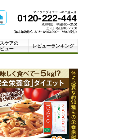
スケアの
レビューランキング
ビュー