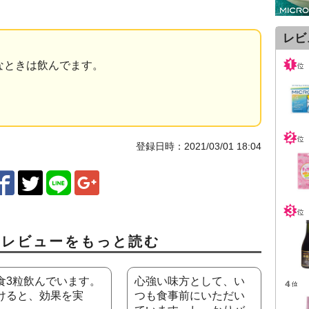
レビ
なときは飲んでます。
登録日時：2021/03/01 18:04
ミレビューをもっと読む
食3粒飲んでいます。
心強い味方として、い
けると、効果を実
つも食事前にいただい