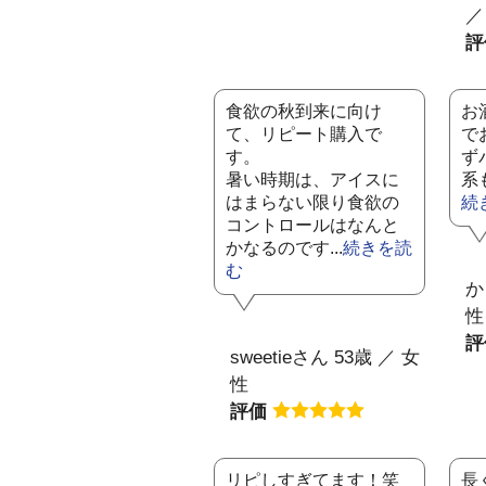
／
食欲の秋到来に向け
お
て、リピート購入で
で
す。
ず
暑い時期は、アイスに
系
はまらない限り食欲の
続
コントロールはなんと
かなるのです...
続きを読
む
か
性
sweetieさん 53歳 ／ 女
性
評価
リピしすぎてます！笑
長