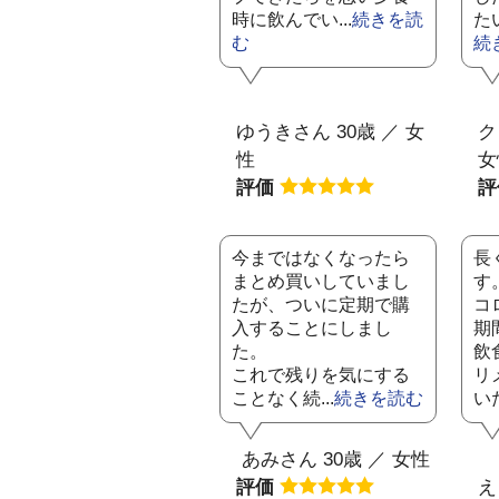
時に飲んでい...
続きを読
た
む
続
ゆうきさん 30歳 ／ 女
ク
性
女
評価
今まではなくなったら
長
まとめ買いしていまし
す
たが、ついに定期で購
コ
入することにしまし
期
た。
飲
これで残りを気にする
リ
ことなく続...
続きを読む
いた
あみさん 30歳 ／ 女性
評価
え