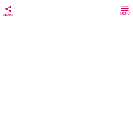
マイクロダイエット
シリ
ダイエットサポート
のレ
TOP
ーズのレビュー
ビュー
ビューティーケア
のレビ
ヘルスケアの
レビューランキング
ュー
レビュー
TOPページ
みかん @ 02/03/2022 04:57
マイクロダイエット セルフチョイスパックの口コ
ミレビュー
平均評価
4.7
2555