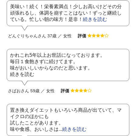
美味い！続く！栄養素満点！少しお高いけどその分
頑張れるし、体調を崩すことはない！ずっと継続し
ている。忙しい朝の味方！是非！
続きを読む
どんぐりちゃんさん 37歳 ／ 女性
評価
かれこれ5年以上お世話になっております。
毎日１食飽きずに続けてます。
味がおいしいからなのだと思います。
続きを読む
さばおさん 59歳 ／ 女性
評価
置き換えダイエットもいろいろ商品が出ていて、マ
イクロのほかにも
試したことがあります。
味や食感、おいしさは...
続きを読む