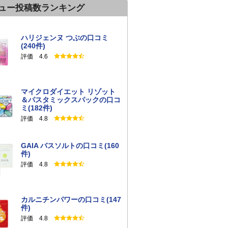
ュー投稿数ランキング
ハリジェンヌ つぶの口コミ
(240件)
評価 4.6
マイクロダイエット リゾット
＆パスタミックスパックの口コ
ミ(182件)
評価 4.8
GAIA バスソルトの口コミ(160
件)
評価 4.8
カルニチンパワーの口コミ(147
件)
評価 4.8