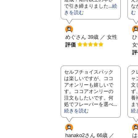
で引き締まりました...
続
な
きを読む
む
めぐさん 39歳 ／ 女性
ひ
評価
女
セルフチョイスパック
ク
は楽しいですが、ココ
ャ
アオンリーも嬉しいで
文
す。ココアオンリーの
ず
注文もしたいです。何
養
処でフレーバーを選べ...
ま
続きを読む
続
hanako2さん 66歳 ／
は