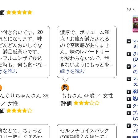
評価
い付き合いです。20
濃厚で、ボリューム満
ほどになります。味
点！お腹が満たされる
マ
どんどんおいしくな
ので空腹感がありませ
ミ
、満足感高いです。
ん。味のレパートリー
さ
ンフルエンザで寝込
が変わらないので、飽
(1
だ時も、何も食べな...
きないようにもっとを...
Ｐ
きを読む
続きを読む
の
マ
ス
薬
んぐりちゃんさん 39
ももさん 46歳 ／ 女性
熟
 ／ 女性
評価
ク
評価
ブ
(7
マ
食などで、ちょっと
セルフチョイスパック
パ
ロリー取りすぎるか
の定期購入を続けてま