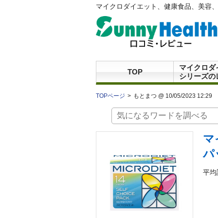
マイクロダイエット、健康食品、美容、
マイクロダ
TOP
シリーズの
TOPページ
もとまつ @ 10/05/2023 12:29
マ
パ
平均