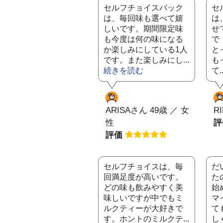
セルフチョイスパック
セ
は、毎回味も選べて嬉
は
しいです。期間限定味
せ
も今度は何の味になる
で
か楽しみにしている1人
と
です。また楽しみにし...
も
続きを読む
て..
ARISAさん 49歳 ／ 女
R
性
評価
セルフチョイスは、毎
だ
回満足度が高いです。
た
どの味も飲みやすく美
始
味しいですが中でもミ
マ
ルクティーが大好きで
て
す。ホントのミルクテ...
し