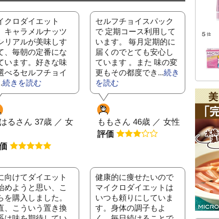
イクロダイエット
セルフチョイスパック
、キャラメルナッツ
で 定期コース利用して
シリアルが美味しす
います。 毎月定期的に
て、毎朝の定番にな
届くのでとても安心し
ています。好きな味
ています 。また 味の変
選べるセルフチョイ
更もその都度でき...
続き
.
続きを読む
を読む
はるさん 37歳 ／ 女
ももさん 46歳 ／ 女性
評価
評価
に向けてダイエット
健康的に痩せたいので
始めようと思い、こ
マイクロダイエットは
らを購入しました。
いつも頼りにしていま
直、こういう置き換
す。身体の調子もよ
系は味を期待してい
く、毎日続けることで