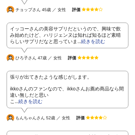
チョップさん 45歳 ／ 女性
評価
イッコーさんの美容サプリだというので、興味で飲
み始めたけど、ハリジェンヌは知れば知るほど素晴
らしいサプリだなと思っていま...
続きを読む
ひろ子さん 47歳 ／ 女性
評価
張りが出てきたような感じがします。
ikkoさんのファンなので、ikkoさんお薦め商品なら間
違い無しだと思い
こ...
続きを読む
もんちゃんさん 52歳 ／ 女性
評価