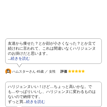
なんとなく感じていた衰え。ちょっとずつ艶感がな
くなってゆくのをは年齢的に仕方ないと思っていま
したが、広告に出ていた方がと...
続きを読む
三上さん 54歳 ／ 女性
評価
友達から痩せた？とか顔が小さくなった？とか立て
続けれに言われて、これは間違いなくハリジェンヌ
のお掛けだと思います。
...
続きを読む
ハムスターさん 45歳 ／ 女性
評価
ハリジェンヌいい！けど…ちょっと高いかな。で
も…やっぱりいいし、ハリジェンヌに変わるものは
ないので納得です。
ずっと買...
続きを読む