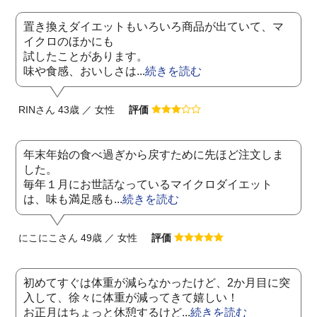
置き換えダイエットもいろいろ商品が出ていて、マ
イクロのほかにも
試したことがあります。
味や食感、おいしさは...
続きを読む
RINさん 43歳 ／ 女性
評価
年末年始の食べ過ぎから戻すために先ほど注文しま
した。
毎年１月にお世話なっているマイクロダイエット
は、味も満足感も...
続きを読む
にこにこさん 49歳 ／ 女性
評価
初めてすぐは体重が減らなかったけど、2か月目に突
入して、徐々に体重が減ってきて嬉しい！
お正月はちょっと休憩するけど...
続きを読む