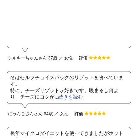
RINさん 44歳 ／ 女性
評価
継続して20年になります。
大学受験のストレスでお菓子を食べて太ったので、
入学後の一人暮らしの栄養補給に買ったのが初...
続き
を読む
シルキーちゃんさん 37歳 ／ 女性
評価
冬はセルフチョイスパックのリゾットを食べていま
す。
特に、チーズリゾットが好きです。暖まるし何よ
り、チーズにコクが...
続きを読む
にゃんこさんさん 64歳 ／ 女性
評価
長年マイクロダイエットを使ってきましたがホット