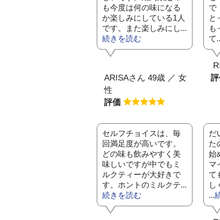
も今度は何の味になる
で
か楽しみにしている1人
と
です。また楽しみにし...
も
続きを読む
て..
R
ARISAさん 49歳 ／ 女
性
評価
セルフチョイスは、毎
だ
回満足度が高いです。
た
どの味も飲みやすく美
始
味しいですが中でもミ
マ
ルクティーが大好きで
て
す。ホントのミルクテ...
し
続きを読む
...