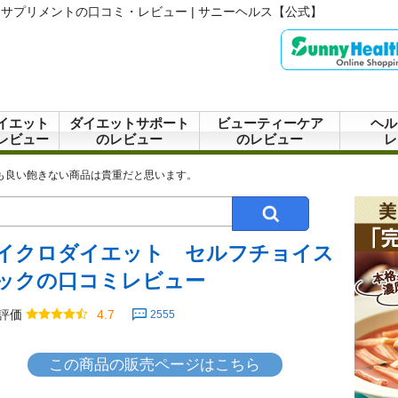
サプリメントの口コミ・レビュー | サニーヘルス【公式】
イエット
ダイエットサポート
ビューティーケア
ヘル
レビュー
のレビュー
のレビュー
レ
も良い飽きない商品は貴重だと思います。
イクロダイエット セルフチョイス
ックの口コミレビュー
評価
4.7
2555
この商品の販売ページはこちら