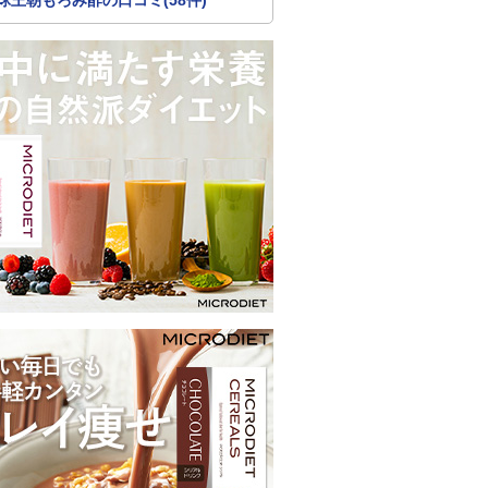
球王朝もろみ酢の口コミ(58件)