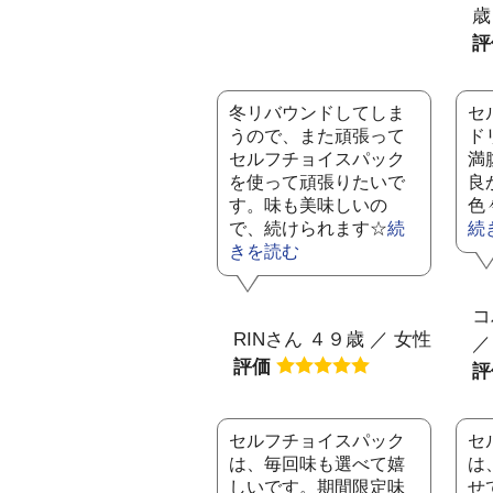
歳
冬リバウンドしてしま
セ
うので、また頑張って
ド
セルフチョイスパック
満
を使って頑張りたいで
良
す。味も美味しいの
色
で、続けられます☆
続
続
きを読む
コ
RINさん ４９歳 ／ 女性
／
評価
セルフチョイスパック
セ
は、毎回味も選べて嬉
は
しいです。期間限定味
せ