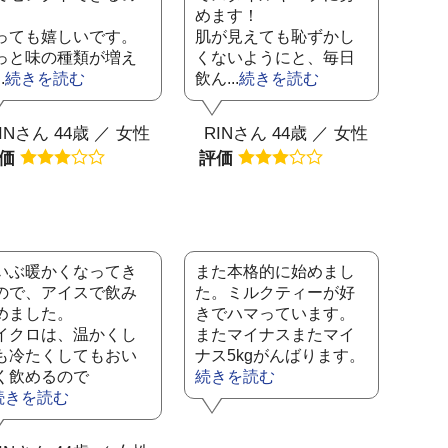
めます！
っても嬉しいです。
肌が見えても恥ずかし
っと味の種類が増え
くないようにと、毎日
.
続きを読む
飲ん...
続きを読む
INさん 44歳 ／ 女性
RINさん 44歳 ／ 女性
評価
評価
いぶ暖かくなってき
また本格的に始めまし
ので、アイスで飲み
た。ミルクティーが好
めました。
きでハマっています。
イクロは、温かくし
またマイナスまたマイ
も冷たくしてもおい
ナス5kgがんばります。
く飲めるので
続きを読む
続きを読む