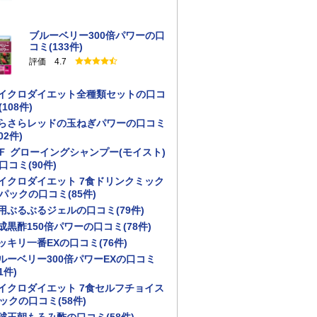
ブルーベリー300倍パワーの口
コミ(133件)
評価 4.7
イクロダイエット全種類セットの口コ
(108件)
らさらレッドの玉ねぎパワーの口コミ
02件)
Ｆ グローイングシャンプー(モイスト)
口コミ(90件)
イクロダイエット 7食ドリンクミック
パックの口コミ(85件)
用ぶるぶるジェルの口コミ(79件)
成黒酢150倍パワーの口コミ(78件)
ッキリ一番EXの口コミ(76件)
ルーベリー300倍パワーEXの口コミ
1件)
イクロダイエット 7食セルフチョイス
ックの口コミ(58件)