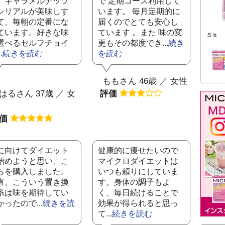
、キャラメルナッツ
で 定期コース利用して
シリアルが美味しす
います。 毎月定期的に
て、毎朝の定番にな
届くのでとても安心し
ています。好きな味
ています 。また 味の変
選べるセルフチョイ
更もその都度でき...
続き
.
続きを読む
を読む
ももさん 46歳 ／ 女性
はるさん 37歳 ／ 女
評価
評価
に向けてダイエット
健康的に痩せたいので
始めようと思い、こ
マイクロダイエットは
らを購入しました。
いつも頼りにしていま
直、こういう置き換
す。身体の調子もよ
系は味を期待してい
く、毎日続けることで
かったので...
続きを読
効果が得られると思っ
て...
続きを読む