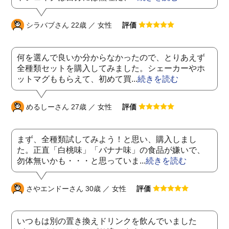
シラバブさん 22歳 ／ 女性
評価
何を選んで良いか分からなかったので、とりあえず
全種類セットを購入してみました。シェーカーやホ
ットマグももらえて、初めて買...
続きを読む
めるしーさん 27歳 ／ 女性
評価
まず、全種類試してみよう！と思い、購入しまし
た。正直「白桃味」「バナナ味」の食品が嫌いで、
勿体無いかも・・・と思っていま...
続きを読む
さやエンドーさん 30歳 ／ 女性
評価
いつもは別の置き換えドリンクを飲んでいました