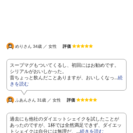
注文してすぐに届きました。梱包もちゃんとしてい
て箱を開けたとたんにやる気が出ました。これから
頑張ります！
続きを読む
めりさん 34歳 ／ 女性
評価
スープマグもついてくるし、初回にはお勧めです。
シリアルがおいしかった。
昔ちょっと飲んだことありますが、おいしくなっ...
続
きを読む
ふあんさん 31歳 ／ 女性
評価
過去にも他社のダイエットシェイクを試したことが
あったのですが、1杯では全然満足できず、ダイエッ
トシェイクは自分には無理だ、...
続きを読む