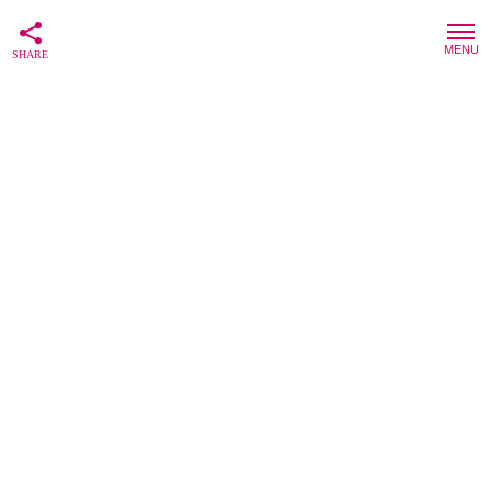
マイクロダイエット
シリ
ダイエットサポート
のレ
TOP
ーズのレビュー
ビュー
ビューティーケア
のレビ
ヘルスケアの
レビューランキング
ュー
レビュー
TOPページ
プーカ @ 10/16/2023 12:53
マイクロダイエット全種類セットの口コミレビュー
平均評価
4.8
108