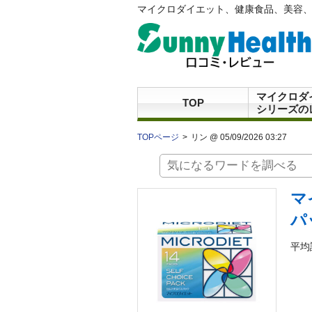
マイクロダイエット、健康食品、美容、
マイクロダ
TOP
シリーズの
TOPページ
リン @ 05/09/2026 03:27
マ
パ
平均