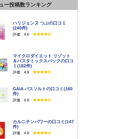
ュー投稿数ランキング
ハリジェンヌ つぶの口コミ
(240件)
評価 4.6
マイクロダイエット リゾット
＆パスタミックスパックの口コ
ミ(182件)
評価 4.8
GAIA バスソルトの口コミ(160
件)
評価 4.8
カルニチンパワーの口コミ(147
件)
評価 4.8