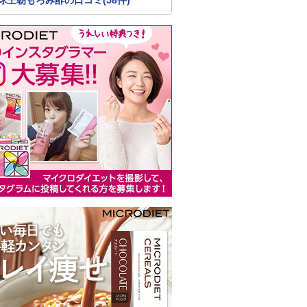
球王朝もろみ酢の口コミ(58件)