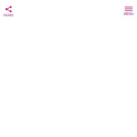
マイクロダイエット
シリ
ダイエットサポート
のレ
TOP
ーズのレビュー
ビュー
ビューティーケア
のレビ
ヘルスケアの
レビューランキング
ュー
レビュー
TOPページ
ロビン @ 09/07/2021 11:53
ＰＦ グローイングシャンプー(モイスト)の口コミレ
ビュー
平均評価
4.9
90