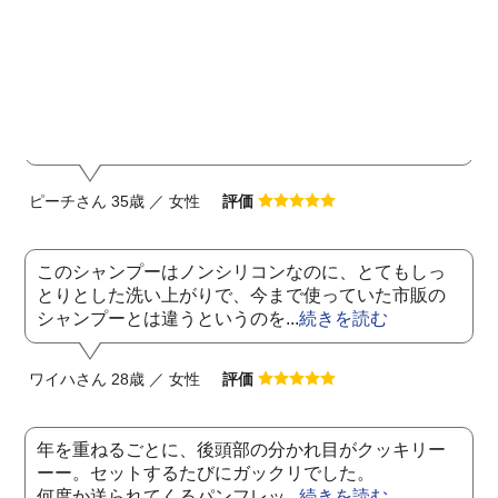
モスバーガーさん 36歳 ／ 女性
評価
使い始めて数年になりました。遺伝だと思うのです
が、父と妹と私が地肌が弱く、市販のシャンプーだ
とかゆみがでたり、赤くなった...
続きを読む
ピーチさん 35歳 ／ 女性
評価
このシャンプーはノンシリコンなのに、とてもしっ
とりとした洗い上がりで、今まで使っていた市販の
シャンプーとは違うというのを...
続きを読む
ワイハさん 28歳 ／ 女性
評価
年を重ねるごとに、後頭部の分かれ目がクッキリー
ーー。セットするたびにガックリでした。
何度か送られてくるパンフレッ...
続きを読む