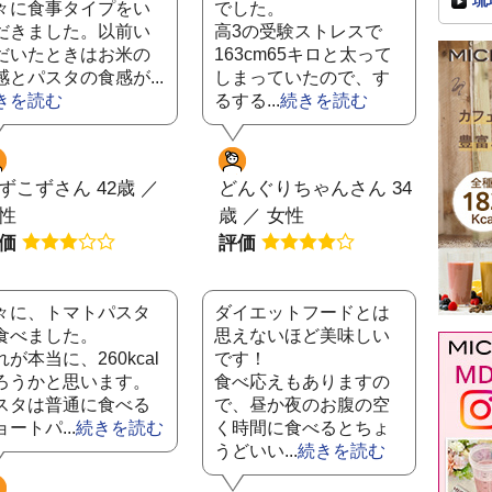
琉
々に食事タイプをい
でした。
だきました。以前い
高3の受験ストレスで
だいたときはお米の
163cm65キロと太って
感とパスタの食感が...
しまっていたので、す
きを読む
るする...
続きを読む
ずこずさん 42歳 ／
どんぐりちゃんさん 34
性
歳 ／ 女性
評価
評価
々に、トマトパスタ
ダイエットフードとは
食べました。
思えないほど美味しい
れが本当に、260kcal
です！
ろうかと思います。
食べ応えもありますの
スタは普通に食べる
で、昼か夜のお腹の空
ョートパ...
続きを読む
く時間に食べるとちょ
うどいい...
続きを読む