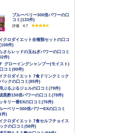
ブルーベリー300倍パワーの口
コミ(133件)
評価 4.7
イクロダイエット全種類セットの口コ
(108件)
らさらレッドの玉ねぎパワーの口コミ
02件)
Ｆ グローイングシャンプー(モイスト)
口コミ(90件)
イクロダイエット 7食ドリンクミック
パックの口コミ(85件)
用ぶるぶるジェルの口コミ(79件)
成黒酢150倍パワーの口コミ(78件)
ッキリ一番EXの口コミ(76件)
ルーベリー300倍パワーEXの口コミ
1件)
イクロダイエット 7食セルフチョイス
ックの口コミ(58件)