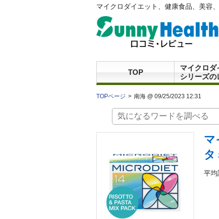
マイクロダイエット、健康食品、美容、
マイクロダ
TOP
シリーズの
TOPページ
南海 @ 09/25/2023 12:31
マ
タ
平均