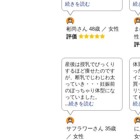
続きを読む
続
彬尚さん 48歳 ／ 女性
ま
評価
性
産後は授乳でびっくり
体
するほど痩せたのです
っ
が、断乳でじわじわ太
イ
っていき・・・妊娠前
買
のぽっちゃり体型にな
リ
っていました。
て
...
続きを読む
続
サフラワーさん 35歳
に
／ 女性
女