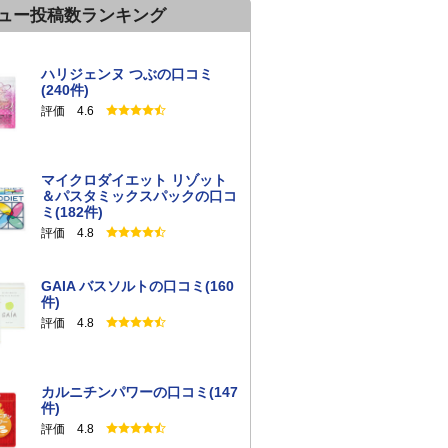
ュー投稿数ランキング
ハリジェンヌ つぶの口コミ
(240件)
評価 4.6
マイクロダイエット リゾット
＆パスタミックスパックの口コ
ミ(182件)
評価 4.8
GAIA バスソルトの口コミ(160
件)
評価 4.8
カルニチンパワーの口コミ(147
件)
評価 4.8