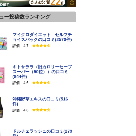
ュー投稿数ランキング
マイクロダイエット セルフチ
ョイスパックの口コミ(2570件)
評価 4.7
キトサララ（旧カロリーセーブ
スーパー（90粒））の口コミ
(844件)
評価 4.6
沖縄野草エキスの口コミ(516
件)
評価 4.8
ドルチェラッシュの口コミ(279