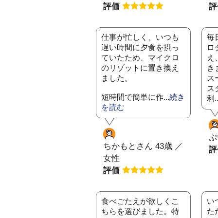
評価
仕事が忙しく、いつも
毎
遅い時間に夕食を摂っ
ロ
ていたため、マイクロ
え
のリゾットに置き換え
き
ました。
ス
ス
短時間で簡単に作...
続き
利..
を読む
ぷ
ちかもとさん 43歳 ／
女性
評価
食べごたえが欲しくこ
い
ちらを選びました。特
た