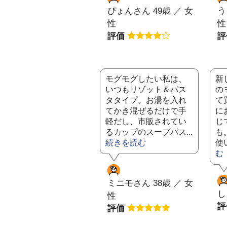
ぴょんさん 49歳 ／ 女
う
性
性
評価
モグモグしたい私は、
新
いつもリゾット＆パス
の
タタイプ。お湯を入れ
て
てかき混ぜるだけで手
に
軽だし、市販されてい
じ
るカップのスープパス...
も
続きを読む
使
む
ミニモさん 38歳 ／ 女
し
性
評価