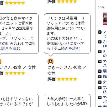
評価
評価
日夕食１食をマイク
ドリンクは減量用、リ
ダイエットに置き換
ゾットとパスタは体重
、1ヶ月で2kg減量で
維持用に使い分けてい
マ
ました。
ます。
ミ
ープ、リゾット、パ
どの味も大好きだし、
さ
タの組み合わせで2箱
晩御飯代わりに食べて
(1
.
続きを読む
も十分...
続きを読む
Ｐ
の
マ
ス
いさん 43歳 ／ 女性
にきーたさん 40歳 ／
薬
評価
女性
熟
評価
ク
ブ
(7
マ
つもはドリンクをい
大学入学時に一人暮ら
パ
だいているのですが
しのお供にしたのがMD