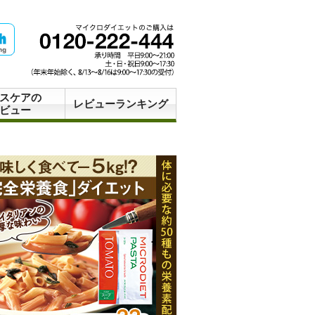
スケアの
レビューランキング
ビュー