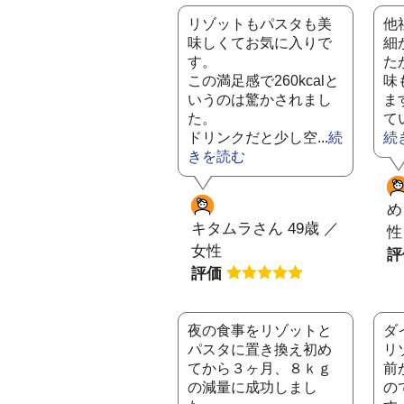
リゾットもパスタも美
他
味しくてお気に入りで
細
す。
た
この満足感で260kcalと
味
いうのは驚かされまし
ま
た。
て
ドリンクだと少し空...
続
続
きを読む
め
キタムラさん 49歳 ／
性
女性
評価
夜の食事をリゾットと
ダ
パスタに置き換え初め
リ
てから３ヶ月、８ｋｇ
前
の減量に成功しまし
の