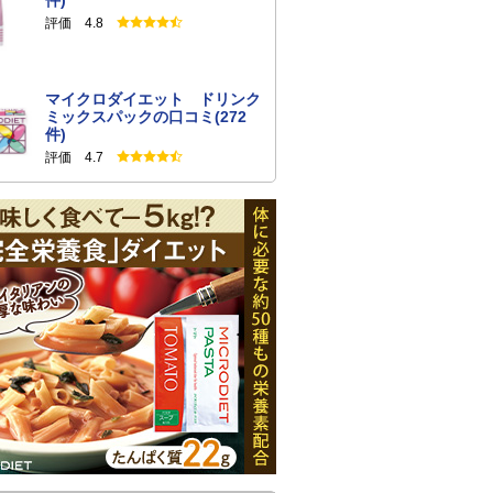
件)
評価 4.8
マイクロダイエット ドリンク
ミックスパックの口コミ(272
件)
評価 4.7