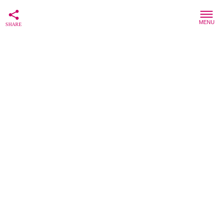
マイクロダイエット
シリ
ダイエットサポート
のレ
TOP
ーズのレビュー
ビュー
ビューティーケア
のレビ
ヘルスケアの
レビューランキング
ュー
レビュー
TOPページ
氷嵐 @ 10/31/2023 12:23
マイクロダイエット全種類セットの口コミレビュー
平均評価
4.8
108