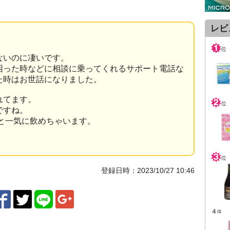
レビ
ないのに凄いです。
困った時などに相談に乗ってくれるサポート電話な
た時はお世話になりました。
れてます。
ですね。
と一気に飲めちゃいます。
登録日時：2023/10/27 10:46