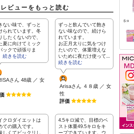
ミレビューをもっと読む
きない味で、ずっと
ずっと飲んでいて飽き
けられています。冬
ない味なので、続けら
りしたくないので、
れています。
た夏に向けてミック
お正月太りに気をつけ
パックで頑張りま
たいので、体重増えな
。
続きを読む
いために夜だけ使って...
続きを読む
RISAさん 48歳 ／ 女
Arisaさん ４８歳 ／ 女
性
評価
評価
イクロダイエットは
4.5キロ減で、目標のベ
めての購入です。
スト体重49.5キロをキ
味しくてビックリし
ープできています。ウ