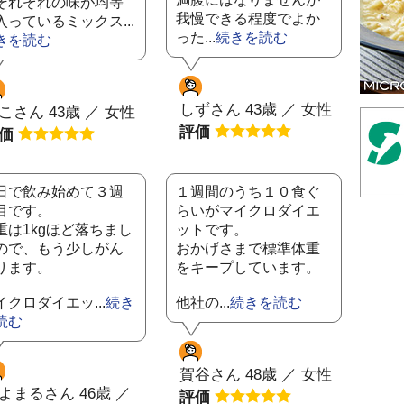
それぞれの味が均等
我慢できる程度でよか
入っているミックス...
った...
続きを読む
きを読む
しずさん 43歳 ／ 女性
こさん 43歳 ／ 女性
評価
評価
日で飲み始めて３週
１週間のうち１０食ぐ
目です。
らいがマイクロダイエ
重は1kgほど落ちまし
ットです。
ので、もう少しがん
おかげさまで標準体重
ります。
をキープしています。
イクロダイエッ...
続き
他社の...
続きを読む
読む
賀谷さん 48歳 ／ 女性
よまるさん 46歳 ／
評価