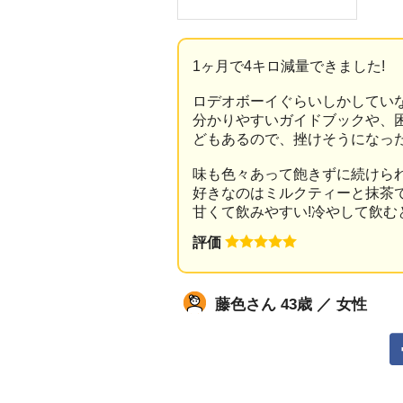
1ヶ月で4キロ減量できました!
ロデオボーイぐらいしかしてい
分かりやすいガイドブックや、
どもあるので、挫けそうになっ
味も色々あって飽きずに続けら
好きなのはミルクティーと抹茶
甘くて飲みやすい!冷やして飲む
評価
藤色さん 43歳 ／ 女性