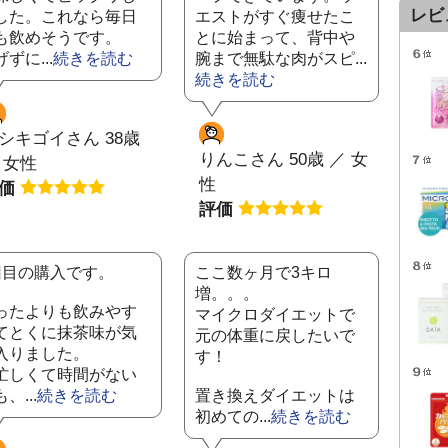
レビ
した。これなら毎日
エストがすぐ痩せたこ
も飲めそうです。
とに始まって、背中や
ずに...
続きを読む
腕まで無駄な肉がスピ...
続きを読む
シキゴイさん 38歳
りんこさん 50歳 ／ 女
 女性
性
評価
評価
回目の購入です。
ここ数ヶ月で3キロ
増。。。
ったよりも飲みやす
マイクロダイエットで
てとくに抹茶味が気
元の体重に戻したいで
入りました。
す！
忙しくて時間がない
、...
続きを読む
置き換えダイエットは
初めての...
続きを読む