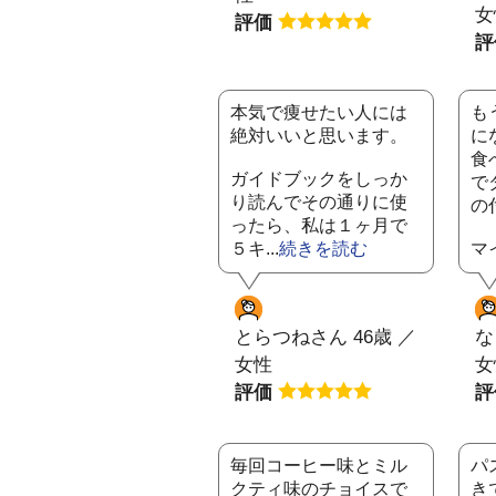
女
評価
本気で痩せたい人には
も
絶対いいと思います。
に
食
ガイドブックをしっか
で
り読んでその通りに使
の
ったら、私は１ヶ月で
５キ...
続きを読む
マイ
とらつねさん 46歳 ／
な
女性
女
評価
毎回コーヒー味とミル
パ
クティ味のチョイスで
き