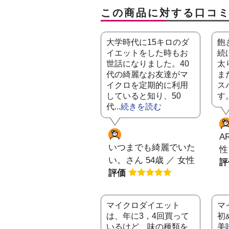
この商品に対する口コ
大学時代に15キロのダ
飽
イエットをした時もお
続
世話になりました。40
太
代の綺麗なお友達がマ
ま
イクロを定期的に利用
ス
していると知り、50
す
代...
続きを読む
A
いつまでも綺麗でいた
性
い。さん 54歳 ／ 女性
評価
マイクロダイエット
マ
は、年に3，4回買って
初
いるけど、味の種類を
美