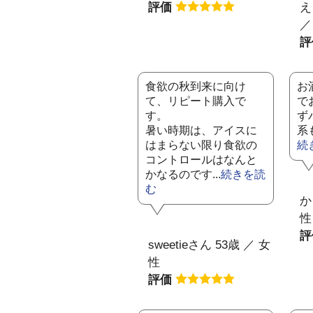
評価
え
／
食欲の秋到来に向け
お
て、リピート購入で
で
す。
ず
暑い時期は、アイスに
系
はまらない限り食欲の
続
コントロールはなんと
かなるのです...
続きを読
む
か
性
sweetieさん 53歳 ／ 女
性
評価