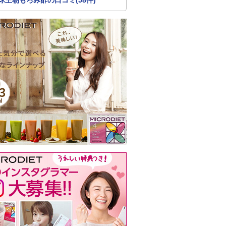
球王朝もろみ酢の口コミ(58件)