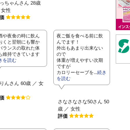
っちゃんさん 28歳
 女性
評価
酒や夜食の時に飲ん
夜ご飯を食べる前に飲
おくと翌朝にも響か
んでます！
バランスの取れた体
外出もあまり出来ない
も維持できています
ので
きを読む
体重が増えやすい次期
ですが
カロリーセーブを...
続き
を読む
りんさん 60歳 ／ 女
評価
さなさなさな50さん 50
歳 ／ 女性
評価