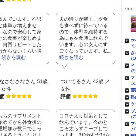
飲んでいます。不思
夫の帰りが遅く、夕食
と体重が増えませ
も食べずに待っている
。なので安心して家
ので、体型を維持する
との食事が楽しめま
為にも夕食時に飲んで
マ
。何回リピートした
います。心の支えにす
ミ
分からないくらい購
ごくなっています。私...
さ
.
続きを読む
続きを読む
(1
Ｐ
の
マ
なさなさなさん 51歳
ついてるさん 42歳 ／
ス
 女性
女性
薬
評価
評価
熟
ク
ブ
ちらのサプリメント
コロナ太り対策として
(7
始めてから外食後の
飲んでいます。今のと
マ
重増加が数日でしっ
ころ太らずキープして
パ
り戻るようになりま
います。3粒飲むだけな