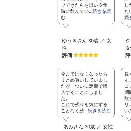
ブできたらを思い夕食
し
時に飲んでい...
続きを読
た
む
続
ゆうきさん 30歳 ／ 女
ク
性
女
評価
今まではなくなったら
長
まとめ買いしていまし
す
たが、ついに定期で購
コ
入することにしまし
期
た。
飲
これで残りを気にする
リ
ことなく続...
続きを読む
いた
あみさん 30歳 ／ 女性