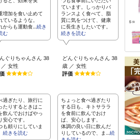
けると、効果を実
つも食事前にいただい
。
ています。しっかりバ
重増加を食い止めて
ランスよく食べて、脂
れているような。
質に気をつけて、健康
れからも運動食...
続き
に長生きしたいです。
読む
続きを読む
んぐりちゃんさん 38
どんぐりちゃんさん 38
 ／ 女性
歳 ／ 女性
評価
評価
べ過ぎたり、旅行に
ちょっと食べ過ぎたり
ったりするときはこ
する日も、キトサララ
を飲んでおけばやっ
を食前に飲んでおけ
り安心です。
ば、安心します。
つも頼りにしていま
体調の良い日に飲んだ
。
続きを読む
りしているので、ま...
続
きを読む