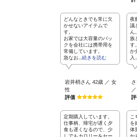
どんなときでも常に欠
夜
かせないアイテムで
議
す。
ん
お家では大容量のパッ
族
クを会社には携帯用を
す
常備しています。
か
急なお...
続きを読む
入..
岩井梢さん 42歳 ／ 女
さ
性
／
評価
定期購入しています。
こ
仕事柄、帰宅が遅く夕
を
食も遅くなるので、少
体
しでもカロリーをセー
か