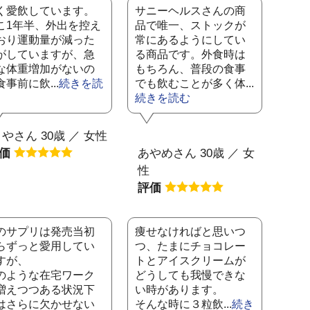
く愛飲しています。
サニーヘルスさんの商
こ1年半、外出を控え
品で唯一、ストックが
おり運動量が減った
常にあるようにしてい
がしていますが、急
る商品です。外食時は
な体重増加がないの
もちろん、普段の食事
食事前に飲...
続きを読
でも飲むことが多く体...
続きを読む
やさん 30歳 ／ 女性
評価
あやめさん 30歳 ／ 女
性
評価
のサプリは発売当初
痩せなければと思いつ
らずっと愛用してい
つ、たまにチョコレー
すが、
トとアイスクリームが
のような在宅ワーク
どうしても我慢できな
増えつつある状況下
い時があります。
はさらに欠かせない
そんな時に３粒飲...
続き