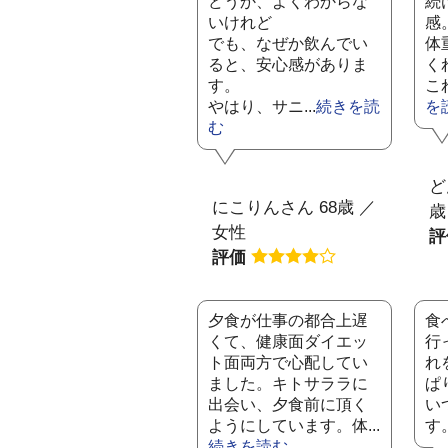
どうか、よくわからな
続
いけれど
感
でも、なぜか飲んでい
体
ると、安心感がありま
く
す。
こ
やはり、サニ...
続きを読
を
む
ど
にこりんさん 68歳 ／
歳
女性
評価
夕食が仕事の都合上遅
食
くて、健康面ダイエッ
行
ト面両方で心配してい
れ
ました。キトサララに
ぱ
出会い、夕食前に頂く
い
ようにしています。体...
す
続きを読む