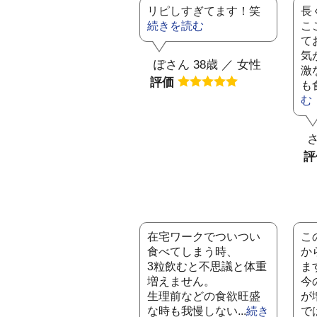
リピしすぎてます！笑
長
続きを読む
こ
て
気
ぽさん 38歳 ／ 女性
激
評価
も
む
さ
在宅ワークでついつい
こ
食べてしまう時、
か
3粒飲むと不思議と体重
ま
増えません。
今
生理前などの食欲旺盛
が
な時も我慢しない...
続き
で