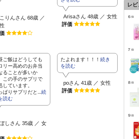
レビ
Arisaさん 48歳 ／ 女性
こりんさん 68歳 ／
評価
性
評価
昼ご飯はどうしても
たよれます！！！
続き
ロリー高めのお弁当
を読む
なることが多いか
、この手のサプリで
poさん 41歳 ／ 女性
処しています。
評価
っぱりサプリだと...
続
を読む
ぼしさん 35歳 ／ 女
評価