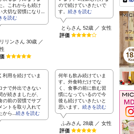
琉
た。これからも続け
ので続けていきたいで
い大切な習慣になり...
す。
続きを読む
きを読む
とらさん 52歳 ／ 女性
評価
リリンさん 30歳 ／
性
評価
く利用を続けていま
何年も飲み続けていま
。
す。外食時だけでな
ロナで外出できない
く、食事の前に飲む習
間が続きましたが、
慣になっているので今
食の前の習慣でサプ
後も続けていきたいと
メントを取り入れて
思います。
続きを読む
から...
続きを読む
ふみさん 28歳 ／ 女性
評価