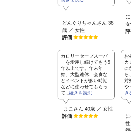
に
どんぐりちゃんさん 38
女
歳 ／ 女性
評価
カロリーセーブスーパ
お
ーを愛用し続けてもう5
カ
年以上です。年末年
に
始、大型連休、会食な
ら
どイベントが多い時期
対
などに使わせてもらっ
や
て...
続きを読む
き
まこさん 40歳 ／ 女性
評価
に
性