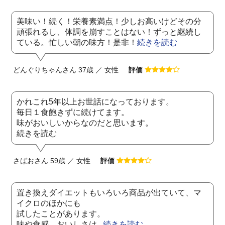
美味い！続く！栄養素満点！少しお高いけどその分
頑張れるし、体調を崩すことはない！ずっと継続し
ている。忙しい朝の味方！是非！
続きを読む
どんぐりちゃんさん 37歳 ／ 女性
評価
かれこれ5年以上お世話になっております。
毎日１食飽きずに続けてます。
味がおいしいからなのだと思います。
続きを読む
さばおさん 59歳 ／ 女性
評価
置き換えダイエットもいろいろ商品が出ていて、マ
イクロのほかにも
試したことがあります。
味や食感、おいしさは...
続きを読む