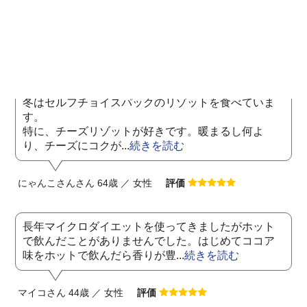
入学後の一人暮らしの栄養補給に買ったのが初...
続き
を読む
シルキーちゃんさん 37歳 ／ 女性
評価
冬はセルフチョイスパックのリゾットを食べていま
す。
特に、チーズリゾットが好きです。暖まるし何よ
り、チーズにコクが...
続きを読む
にゃんこさんさん 64歳 ／ 女性
評価
長年マイクロダイエットを使ってきましたがホット
で飲んだことがありませんでした。はじめてココア
味をホットで飲んだら香りが豊...
続きを読む
マイコさん 44歳 ／ 女性
評価