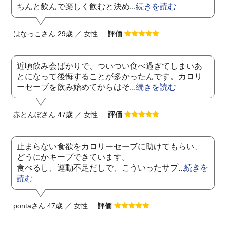
ちんと飲んで楽しく飲むと決め...
続きを読む
はなっこさん 29歳 ／ 女性
評価
近頃飲み会ばかりで、ついつい食べ過ぎてしまいあ
とになって後悔することが多かったんです。カロリ
ーセーブを飲み始めてからはそ...
続きを読む
赤とんぼさん 47歳 ／ 女性
評価
止まらない食欲をカロリーセーブに助けてもらい、
どうにかキープできています。
食べるし、運動不足だしで、こういったサプ...
続きを
読む
pontaさん 47歳 ／ 女性
評価