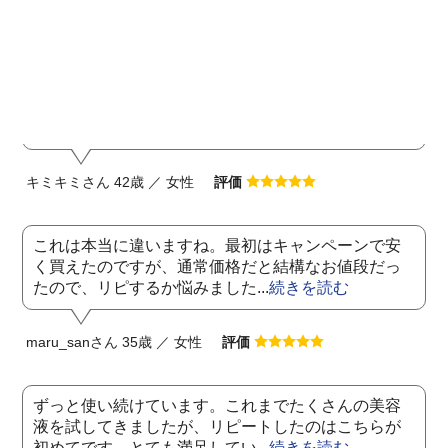
ばんちゃんさん 35歳 ／ 女性
評価
もう半年ぐらい使っています。お得だったので定期
にしました。最初の2,3ヶ月は毎日塗っていたのです
が、長さ・量が安定してきたの...
続きを読む
キミキミさん 42歳 ／ 女性
評価
これは本当に違いますね。最初はキャンペーンで安
く買えたのですが、通常価格だと結構なお値段だっ
たので、リピするか悩みました...
続きを読む
maru_sanさん 35歳 ／ 女性
評価
ずっと使い続けています。これまでたくさんの美容
液を試してきましたが、リピートしたのはこちらが
初めてです。とても満足してい...
続きを読む