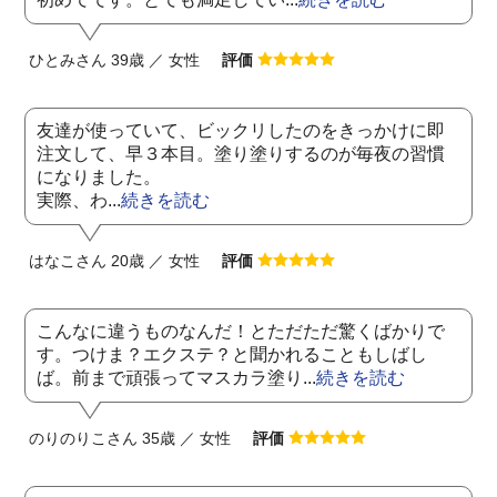
ひとみさん 39歳 ／ 女性
評価
友達が使っていて、ビックリしたのをきっかけに即
注文して、早３本目。塗り塗りするのが毎夜の習慣
になりました。
実際、わ...
続きを読む
はなこさん 20歳 ／ 女性
評価
こんなに違うものなんだ！とただただ驚くばかりで
す。つけま？エクステ？と聞かれることもしばし
ば。前まで頑張ってマスカラ塗り...
続きを読む
のりのりこさん 35歳 ／ 女性
評価