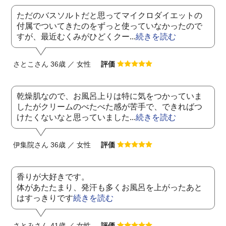
ただのバスソルトだと思ってマイクロダイエットの
付属でついてきたのをずっと使っていなかったので
すが、最近むくみがひどくクー...
続きを読む
さとこさん 36歳 ／ 女性
評価
乾燥肌なので、お風呂上りは特に気をつかっていま
したがクリームのべたべた感が苦手で、できればつ
けたくないなと思っていました...
続きを読む
伊集院さん 36歳 ／ 女性
評価
香りが大好きです。
体があたたまり、発汗も多くお風呂を上がったあと
はすっきりです
続きを読む
さとみさん 41歳 ／ 女性
評価