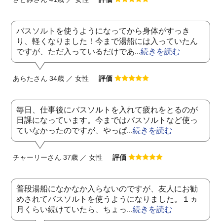
バスソルトを使うようになってから身体がすっき
り、軽くなりました！今まで湯船には入っていたん
ですが、ただ入っているだけであ...
続きを読む
あらたさん 34歳 ／ 女性
評価
毎日、仕事後にバスソルトを入れて疲れをとるのが
日課になっています。今まではバスソルトなど使っ
ていなかったのですが、やっぱ...
続きを読む
チャーリーさん 37歳 ／ 女性
評価
普段湯船になかなか入らないのですが、友人にお勧
めされてバスソルトを使うようになりました。１ヵ
月くらい続けていたら、ちょっ...
続きを読む