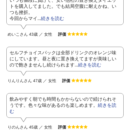
いつも値段に負けて、安い他社の置き換えダイエッ
トを購入してました。でも結局空腹に耐えかね、い
つも挫折。
今回からマイ...
続きを読む
めいこさん 43歳 ／ 女性
評価
セルフチョイスパックは全部ドリンクのオレンジ味
にしています。昼と夜に置き換えてますが美味しい
ので飽きませんし続けられます...
続きを読む
りんりんさん 47歳 ／ 女性
評価
飲みやすく朝でも時間もかからないので続けられそ
うです。色々な味があるのも楽しめます。
続きを読
む
りのんさん 45歳 ／ 女性
評価