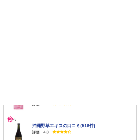
レビュー投稿数ランキング
マイクロダイエット セルフチョイスパックの口
コミ(2570件)
評価 4.7
キトサララ（旧カロリーセーブスーパー（90
粒））の口コミ(844件)
評価 4.6
沖縄野草エキスの口コミ(516件)
評価 4.8