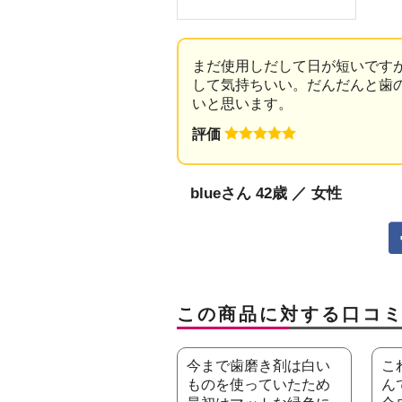
まだ使用しだして日が短いです
して気持ちいい。だんだんと歯
いと思います。
評価
blueさん 42歳 ／ 女性
この商品に対する口コ
今まで歯磨き剤は白い
こ
ものを使っていたため
ん