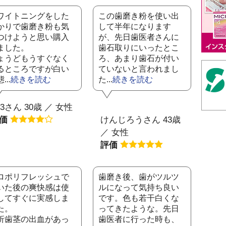
ワイトニングをした
この歯磨き粉を使い出
かりで歯磨き粉も気
して半年になります
つけようと思い購入
が、先日歯医者さんに
ました。
歯石取りにいったとこ
ょうどもうすぐなく
ろ、あまり歯石が付い
るところですが白い
ていないと言われまし
...
続きを読む
た...
続きを読む
3さん 30歳 ／ 女性
評価
けんじろうさん 43歳
／ 女性
評価
ロポリフレッシュで
歯磨き後、歯がツルツ
いた後の爽快感は使
ルになって気持ち良い
してすぐに実感しま
です。色も若干白くな
た。
ってきたような。先日
折歯茎の出血があっ
歯医者に行った時も、