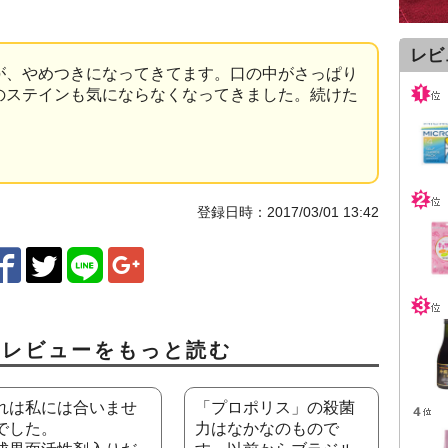
レビ
が、やめつきになってきてます。口の中がさっぱり
のステインも気にならなくなってきました。続けた
登録日時：2017/03/01 13:42
ミレビューをもっと読む
れは私には合いませ
「プロポリス」の殺菌
でした。
力はなかなのもので