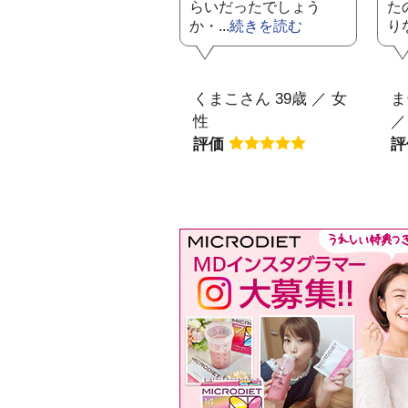
らいだったでしょう
た
か・...
続きを読む
りな
くまこさん 39歳 ／ 女
ま
性
／
評価