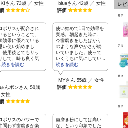
IKIさん 73歳 ／ 女性
blueさん 42歳 ／ 女性
レビ
評価
評価
ロポリスが配合され
使い始めて1日で効果を
いるということで、
実感。朝起きた時に、
菌効果に優れている
今歯磨きをしたばかり
思い使い始めまし
のような爽やかさが続
。使用後とてもサッ
いていました。使って
リして、味も良く気
いくうちに気にしてい...
.
続きを読む
続きを読む
MYさん 55歳 ／ 女性
ゅんボンさん 58歳
評価
 女性
評価
ロポリスのパワーで
歯磨き粉にしては高い
節問わず歯磨きが楽
な、という印象でした