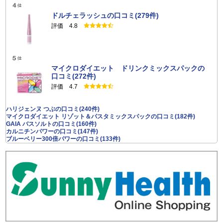
明確な根拠なくしてサニーヘルス、サービス提供者または
第三者の評判を毀損しまたは信用不安を引き起こすおれの
ドルチェラッシュの口コミ(279件)
ある内容
評価 4.8
サニーヘルス、サービス提供者または第三者の著作権、名
誉、プライバシーその他の権利を侵害しまたはそのおそれ
のある内容
犯罪行為に結びつく、もしくは助長する内容
マイクロダイエット ドリンクミックスパックの
薬事法、景表法及びその他これらに関連する法令等に反す
口コミ(272件)
る内容
評価 4.7
営利宣伝目的を含む内容
特定の政治的または宗教的主張を含む内容
ハリジェンヌ つぶの口コミ(240件)
映像、音源、テレビ番組やゲームの画像、アーティスト映
マイクロダイエット リゾット＆パスタミックスパックの口コミ(182件)
像、写真など、利用者が知的財産権を保有していない内容
GAIA バスソルトの口コミ(160件)
カルニチンパワーの口コミ(147件)
本人の承諾を得ていない個人を特定できる画像または動画
ブルーベリー300倍パワーの口コミ(133件)
外部サイトのＵＲＬ、キャンペーンまたはそこにアクセス
を誘導する内容
差別的表現を含む内容
わいせつ、低俗、有害、下品その他他人に嫌悪感を与える
内容
商品と無関係な内容
上記の他、公序良俗に反する内容
医薬品に関するコメント