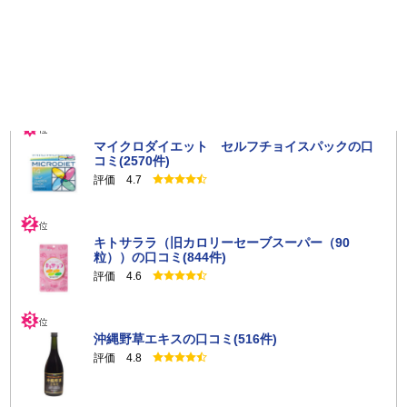
総称をいい、口コミ・レビュー等を通じて商品購入の際の参考
となるよう利用者同士でこれらの情報を共有する目的で提供さ
れるものをいいます。
第３条（仕様）
レビュー投稿数ランキング
口コミ・レビューを投稿することができる商品は、サニー
ヘルスの裁量で定めることができるものとし、利用者はこれに
異議を述べることができないものとします。
マイクロダイエット セルフチョイスパックの口
コミ(2570件)
サニーヘルスは、その裁量でいつでも、本サービスの仕様
の全部または一部を変更することができるものとし、利用者は
評価 4.7
これに異議を述べることができないものとします。また、サニ
ーヘルスは本サービスの仕様変更により利用者に損害が生じた
としても、その損害につき一切責任を負わないものとします。
キトサララ（旧カロリーセーブスーパー（90
粒））の口コミ(844件)
評価 4.6
第４条（禁止行為）
利用者は本サービスを利用するにあたり、以下の各号に規定す
る行為をしてはならないものとします。
沖縄野草エキスの口コミ(516件)
下記に規定する内容を含む口コミ・レビューを投稿するこ
と
評価 4.8
サニーヘルス及びサービス提供者または第三者を誹謗中傷
する内容