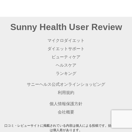
その他サニーヘルスが不適切と判断する内容
下記に規程する行動・行為
口コミ・レビュー内に特定の個人の電話番号、住所、ＵＲ
Sunny Health User Review
Ｌまたはメールアドレス及びこれらを想起させる文字列を
記載する行為
有害なプログラム、スクリプト等を書き込む行為
マイクロダイエット
サニーヘルスまたはサニーヘルスのグループ会社の提供す
ダイエットサポート
るサービス（本サービスを含みますがこれに限られませ
ん。）の通常の利用または運営に支障を来たす等の悪影響
ビューティケア
（物理的な妨害行為やウイルスの送信、ハッキング等を含
みますがこれらに限られません。）を及ぼす行為
ヘルスケア
その他サニーヘルスが不適切と判断する行為
ランキング
利用者が前項の規定に違反した、または、不適切であるとサニ
サニーヘルス公式オンラインショッピング
ーヘルスが判断した場合は、サニーヘルスは当該利用者に対し
て理由を開示することなく以下の各号に規定する措置をとるこ
利用規約
とができるものとし、利用者は予めこれに同意するものとしま
す。ただし、サニーヘルスは、本項の規定によって、利用者に
個人情報保護方針
よる口コミ・レビューの内容を保証し、または、監視・検査の
義務を負うものではありません。
会社概要
前項各号の規定に違反した口コミ・レビューの削除、訂正
等
口コミ・レビューサイトに掲載されている内容は個人による投稿です。効果や実感に
は個人差があります。