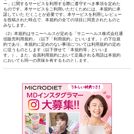
ー」に関するサービスを利用する際に遵守すべき事項を定めた
ものです。本サービスをご利用いただくためには、本規約に承
諾していた だくことが必要です。本サービスを利用しレビュー
を投稿された時点で、本規約の全ての項目に同意されたものと
みなします。
本規約はサニーヘルスが定める「サニーヘルス株式会社通
信販売利用規約」（以下「利用規約」といいます。）の下位規
約であり、本規約に定めのない事項については利用規約の定め
に従うものとします（以下併せて「本規約等」といいま
す。）。また、会員利用規約において定義される用語は本規約
においても同一の意味を有するものとします。
第２条（定義）
本規約の用語は、以下の通り定義するものとします。
「口コミ・レビュー」とは、サニーヘルスまたはサニーヘ
ルスの指定業者（以下「サービス提供者」といいます。）の運
営するウェブサイトに、商品・サービスについて投稿する意
見・感想・評価・体験談、その他の情報をいいます。
「本サービス」とは、サニーヘルスまたはサービス提供者
が利用者に対して提供する、口コミ・レビューを投稿する機
能、投稿された口コミ・レビューを閲覧する機能及び口コミ・
レビューを評価する機能、並びにこれらに付随するサービスの