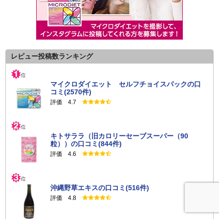
総称をいい、口コミ・レビュー等を通じて商品購入の際の参考
となるよう利用者同士でこれらの情報を共有する目的で提供さ
れるものをいいます。
第３条（仕様）
レビュー投稿数ランキング
口コミ・レビューを投稿することができる商品は、サニー
ヘルスの裁量で定めることができるものとし、利用者はこれに
異議を述べることができないものとします。
マイクロダイエット セルフチョイスパックの口
コミ(2570件)
サニーヘルスは、その裁量でいつでも、本サービスの仕様
の全部または一部を変更することができるものとし、利用者は
評価 4.7
これに異議を述べることができないものとします。また、サニ
ーヘルスは本サービスの仕様変更により利用者に損害が生じた
としても、その損害につき一切責任を負わないものとします。
キトサララ（旧カロリーセーブスーパー（90
粒））の口コミ(844件)
評価 4.6
第４条（禁止行為）
利用者は本サービスを利用するにあたり、以下の各号に規定す
る行為をしてはならないものとします。
沖縄野草エキスの口コミ(516件)
下記に規定する内容を含む口コミ・レビューを投稿するこ
と
評価 4.8
サニーヘルス及びサービス提供者または第三者を誹謗中傷
する内容