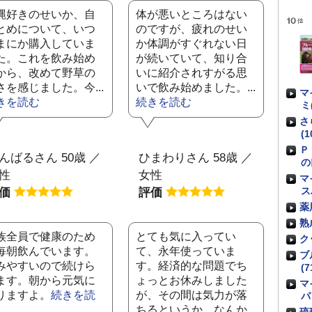
縄好きのせいか、自
体が悪いところはない
とめについて、いつ
のですが、疲れのせい
まにか購入していま
か体調がすぐれない日
た。これを飲み始め
が続いていて、知り合
から、改めて野草の
いに紹介されすがる思
さを感じました。今...
いで飲み始めました。...
マ
きを読む
続きを読む
ミ
さ
(1
Ｐ
んばるさん 50歳 ／
ひまわりさん 58歳 ／
の
性
女性
マ
ス
評価
評価
薬
熟
族全員で健康のため
とても気に入ってい
ク
毎朝飲んでいます。
て、永年使っていま
ブ
みやすいので続けら
す。経済的な問題でち
(7
ます。朝から元気に
ょっとお休みしました
マ
りますよ。
続きを読
が、その間は気力が落
パ
ちるというか、なんか