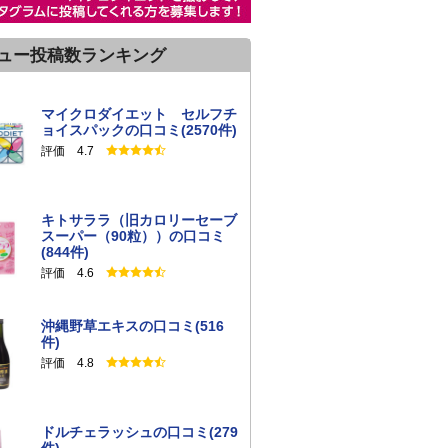
ュー投稿数ランキング
マイクロダイエット セルフチ
ョイスパックの口コミ(2570件)
評価 4.7
キトサララ（旧カロリーセーブ
スーパー（90粒））の口コミ
(844件)
評価 4.6
沖縄野草エキスの口コミ(516
件)
評価 4.8
ドルチェラッシュの口コミ(279