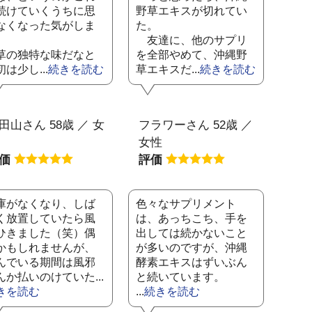
続けていくうちに思
野草エキスが切れてい
なくなった気がしま
た。
。
友達に、他のサプリ
草の独特な味だなと
を全部やめて、沖縄野
初は少し...
続きを読む
草エキスだ...
続きを読む
田山さん 58歳 ／ 女
フラワーさん 52歳 ／
女性
評価
評価
庫がなくなり、しば
色々なサプリメント
く放置していたら風
は、あっちこち、手を
ひきました（笑）偶
出しては続かないこと
かもしれませんが、
が多いのですが、沖縄
んでいる期間は風邪
酵素エキスはずいぶん
んか払いのけていた...
と続いています。
きを読む
...
続きを読む