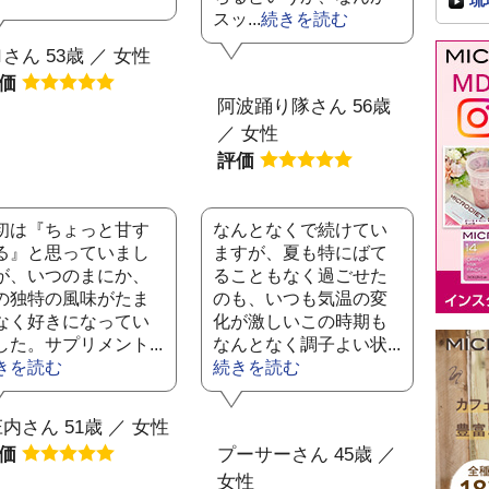
琉
スッ...
続きを読む
さん 53歳 ／ 女性
評価
阿波踊り隊さん 56歳
／ 女性
評価
初は『ちょっと甘す
なんとなくで続けてい
る』と思っていまし
ますが、夏も特にばて
が、いつのまにか、
ることもなく過ごせた
の独特の風味がたま
のも、いつも気温の変
なく好きになってい
化が激しいこの時期も
した。サプリメント...
なんとなく調子よい状...
きを読む
続きを読む
内さん 51歳 ／ 女性
評価
プーサーさん 45歳 ／
女性