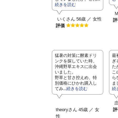
続きを読む
Ｍ
いくさん 56歳 ／ 女性
評価
猛暑の対策に酵素ドリ
最
ンクを探していた時、
ぎ
沖縄野草エキスに出会
た
いました。
こ
野草と甘さ控えめ、特
ら
別価格にひかれ購入し
ま
てみ...
続きを読む
続
庄
theoryさん 45歳 ／ 女
性