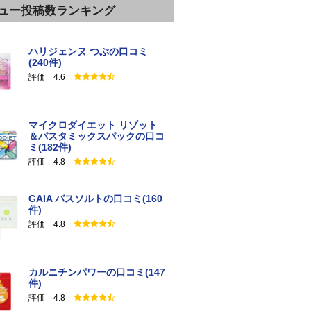
ュー投稿数ランキング
ハリジェンヌ つぶの口コミ
(240件)
評価 4.6
マイクロダイエット リゾット
＆パスタミックスパックの口コ
ミ(182件)
評価 4.8
GAIA バスソルトの口コミ(160
件)
評価 4.8
カルニチンパワーの口コミ(147
件)
評価 4.8