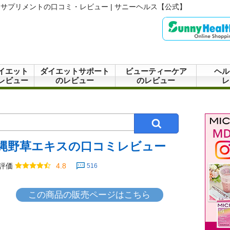
サプリメントの口コミ・レビュー | サニーヘルス【公式】
イエット
ダイエットサポート
ビューティーケア
ヘル
レビュー
のレビュー
のレビュー
レ
縄野草エキスの口コミレビュー
評価
4.8
516
この商品の販売ページはこちら