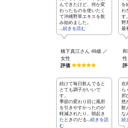
んできたけど、何か変
を
わったものを使いたく
わ
て沖縄野草エキスを飲
す
み始めました。
野
...
続きを読む
最
橋下真江さん 49歳 ／
和
女性
性
評価
続けて毎日飲んでると
在
とても調子がいいで
ら
す。
邪
季節の変わり目に風邪
然
を引きやすかったのが
飲
軽減されたり、朝起き
な
たときのだる...
続きを読
続
む