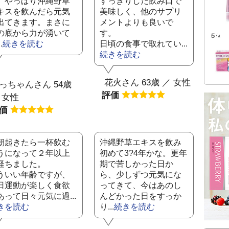
、やっぱり沖縄野草
すっきりした飲み口で
キスを飲んだら元気
美味しく、他のサプリ
出てきます。まさに
メントよりも良いで
の底から力が湧いて
す。
.
続きを読む
日頃の食事で取れてい...
続きを読む
花火さん 63歳 ／ 女性
っちゃんさん 54歳
評価
 女性
評価
朝起きたら一杯飲む
沖縄野草エキスを飲み
うになって２年以上
初めて3?4年かな。更年
経ちました。
期で苦しかった日か
ういい年齢ですが、
ら、少しずつ元気にな
日運動が楽しく食欲
ってきて、今はあのし
あって日々元気に過...
んどかった日をすっか
きを読む
り...
続きを読む