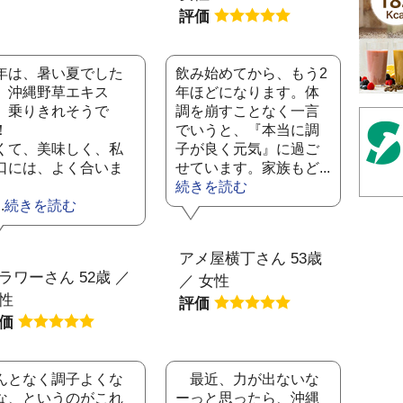
評価
年は、暑い夏でした
飲み始めてから、もう2
、沖縄野草エキス
年ほどになります。体
、乗りきれそうで
調を崩すことなく一言
！
でいうと、『本当に調
くて、美味しく、私
子が良く元気』に過ご
口には、よく合いま
せています。家族もど...
。
続きを読む
.
続きを読む
アメ屋横丁さん 53歳
ラワーさん 52歳 ／
／ 女性
性
評価
評価
んとなく調子よくな
最近、力が出ないな
な、というのがこれ
ーっと思ったら、沖縄