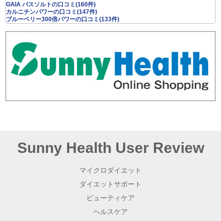
像、写真など、利用者が知的財産権を保有していない内容
GAIA バスソルトの口コミ(160件)
カルニチンパワーの口コミ(147件)
本人の承諾を得ていない個人を特定できる画像または動画
ブルーベリー300倍パワーの口コミ(133件)
外部サイトのＵＲＬ、キャンペーンまたはそこにアクセス
を誘導する内容
差別的表現を含む内容
わいせつ、低俗、有害、下品その他他人に嫌悪感を与える
内容
商品と無関係な内容
上記の他、公序良俗に反する内容
医薬品に関するコメント
その他サニーヘルスが不適切と判断する内容
下記に規程する行動・行為
口コミ・レビュー内に特定の個人の電話番号、住所、ＵＲ
Sunny Health User Review
Ｌまたはメールアドレス及びこれらを想起させる文字列を
記載する行為
有害なプログラム、スクリプト等を書き込む行為
マイクロダイエット
サニーヘルスまたはサニーヘルスのグループ会社の提供す
ダイエットサポート
るサービス（本サービスを含みますがこれに限られませ
ん。）の通常の利用または運営に支障を来たす等の悪影響
ビューティケア
（物理的な妨害行為やウイルスの送信、ハッキング等を含
みますがこれらに限られません。）を及ぼす行為
ヘルスケア