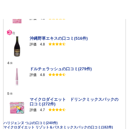
としても、その損害につき一切責任を負わないものとします。
キトサララ（旧カロリーセーブスーパー（90
粒））の口コミ(844件)
評価 4.6
第４条（禁止行為）
利用者は本サービスを利用するにあたり、以下の各号に規定す
る行為をしてはならないものとします。
沖縄野草エキスの口コミ(516件)
下記に規定する内容を含む口コミ・レビューを投稿するこ
と
評価 4.8
サニーヘルス及びサービス提供者または第三者を誹謗中傷
する内容
明確な根拠なくしてサニーヘルス、サービス提供者または
第三者の評判を毀損しまたは信用不安を引き起こすおれの
ドルチェラッシュの口コミ(279件)
ある内容
評価 4.8
サニーヘルス、サービス提供者または第三者の著作権、名
誉、プライバシーその他の権利を侵害しまたはそのおそれ
のある内容
犯罪行為に結びつく、もしくは助長する内容
マイクロダイエット ドリンクミックスパックの
薬事法、景表法及びその他これらに関連する法令等に反す
口コミ(272件)
る内容
評価 4.7
営利宣伝目的を含む内容
特定の政治的または宗教的主張を含む内容
ハリジェンヌ つぶの口コミ(240件)
映像、音源、テレビ番組やゲームの画像、アーティスト映
マイクロダイエット リゾット＆パスタミックスパックの口コミ(182件)