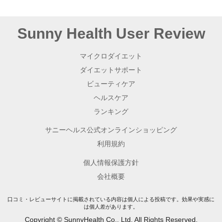
下記に規程する行動・行為
口コミ・レビュー内に特定の個人の電話番号、住所、ＵＲ
Sunny Health User Review
Ｌまたはメールアドレス及びこれらを想起させる文字列を
記載する行為
有害なプログラム、スクリプト等を書き込む行為
マイクロダイエット
サニーヘルスまたはサニーヘルスのグループ会社の提供す
ダイエットサポート
るサービス（本サービスを含みますがこれに限られませ
ん。）の通常の利用または運営に支障を来たす等の悪影響
ビューティケア
（物理的な妨害行為やウイルスの送信、ハッキング等を含
みますがこれらに限られません。）を及ぼす行為
ヘルスケア
その他サニーヘルスが不適切と判断する行為
ランキング
利用者が前項の規定に違反した、または、不適切であるとサニ
サニーヘルス公式オンラインショッピング
ーヘルスが判断した場合は、サニーヘルスは当該利用者に対し
て理由を開示することなく以下の各号に規定する措置をとるこ
利用規約
とができるものとし、利用者は予めこれに同意するものとしま
す。ただし、サニーヘルスは、本項の規定によって、利用者に
個人情報保護方針
よる口コミ・レビューの内容を保証し、または、監視・検査の
義務を負うものではありません。
会社概要
前項各号の規定に違反した口コミ・レビューの削除、訂正
等
口コミ・レビューサイトに掲載されている内容は個人による投稿です。効果や実感に
は個人差があります。
その他当社が必要と判断する措置
Copyright © SunnyHealth Co., Ltd. All Rights Reserved.