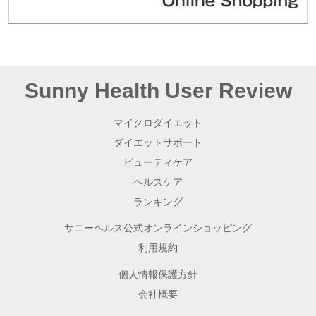
上記の他、公序良俗に反する内容
医薬品に関するコメント
その他サニーヘルスが不適切と判断する内容
下記に規程する行動・行為
口コミ・レビュー内に特定の個人の電話番号、住所、ＵＲ
Sunny Health User Review
Ｌまたはメールアドレス及びこれらを想起させる文字列を
記載する行為
有害なプログラム、スクリプト等を書き込む行為
マイクロダイエット
サニーヘルスまたはサニーヘルスのグループ会社の提供す
ダイエットサポート
るサービス（本サービスを含みますがこれに限られませ
ん。）の通常の利用または運営に支障を来たす等の悪影響
ビューティケア
（物理的な妨害行為やウイルスの送信、ハッキング等を含
みますがこれらに限られません。）を及ぼす行為
ヘルスケア
その他サニーヘルスが不適切と判断する行為
ランキング
利用者が前項の規定に違反した、または、不適切であるとサニ
サニーヘルス公式オンラインショッピング
ーヘルスが判断した場合は、サニーヘルスは当該利用者に対し
て理由を開示することなく以下の各号に規定する措置をとるこ
利用規約
とができるものとし、利用者は予めこれに同意するものとしま
す。ただし、サニーヘルスは、本項の規定によって、利用者に
個人情報保護方針
よる口コミ・レビューの内容を保証し、または、監視・検査の
義務を負うものではありません。
会社概要
前項各号の規定に違反した口コミ・レビューの削除、訂正