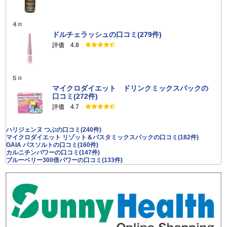
する内容
明確な根拠なくしてサニーヘルス、サービス提供者または
第三者の評判を毀損しまたは信用不安を引き起こすおれの
ドルチェラッシュの口コミ(279件)
ある内容
評価 4.8
サニーヘルス、サービス提供者または第三者の著作権、名
誉、プライバシーその他の権利を侵害しまたはそのおそれ
のある内容
犯罪行為に結びつく、もしくは助長する内容
マイクロダイエット ドリンクミックスパックの
薬事法、景表法及びその他これらに関連する法令等に反す
口コミ(272件)
る内容
評価 4.7
営利宣伝目的を含む内容
特定の政治的または宗教的主張を含む内容
ハリジェンヌ つぶの口コミ(240件)
映像、音源、テレビ番組やゲームの画像、アーティスト映
マイクロダイエット リゾット＆パスタミックスパックの口コミ(182件)
像、写真など、利用者が知的財産権を保有していない内容
GAIA バスソルトの口コミ(160件)
カルニチンパワーの口コミ(147件)
本人の承諾を得ていない個人を特定できる画像または動画
ブルーベリー300倍パワーの口コミ(133件)
外部サイトのＵＲＬ、キャンペーンまたはそこにアクセス
を誘導する内容
差別的表現を含む内容
わいせつ、低俗、有害、下品その他他人に嫌悪感を与える
内容
商品と無関係な内容