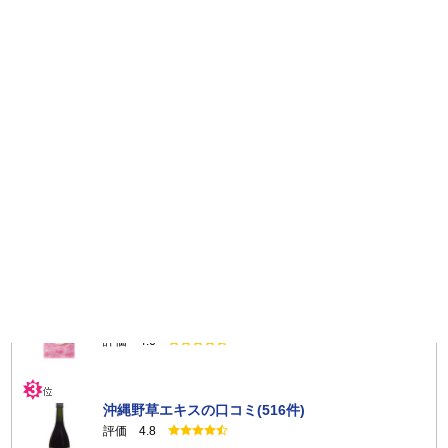
能、投稿された口コミ・レビューを閲覧する機能及び口コミ・
レビューを評価する機能、並びにこれらに付随するサービスの
総称をいい、口コミ・レビュー等を通じて商品購入の際の参考
となるよう利用者同士でこれらの情報を共有する目的で提供さ
れるものをいいます。
第３条（仕様）
レビュー投稿数ランキング
口コミ・レビューを投稿することができる商品は、サニー
ヘルスの裁量で定めることができるものとし、利用者はこれに
異議を述べることができないものとします。
マイクロダイエット セルフチョイスパックの口
コミ(2570件)
サニーヘルスは、その裁量でいつでも、本サービスの仕様
の全部または一部を変更することができるものとし、利用者は
評価 4.7
これに異議を述べることができないものとします。また、サニ
ーヘルスは本サービスの仕様変更により利用者に損害が生じた
としても、その損害につき一切責任を負わないものとします。
キトサララ（旧カロリーセーブスーパー（90
粒））の口コミ(844件)
評価 4.6
第４条（禁止行為）
利用者は本サービスを利用するにあたり、以下の各号に規定す
る行為をしてはならないものとします。
沖縄野草エキスの口コミ(516件)
下記に規定する内容を含む口コミ・レビューを投稿するこ
と
評価 4.8
サニーヘルス及びサービス提供者または第三者を誹謗中傷