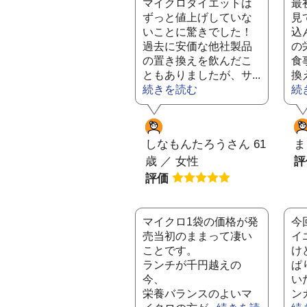
マイクロダイエットは
最
ずっと値上げしていな
見
いことに驚きでした！
込
過去に安価な他社製品
の
の置き換えを飲んだこ
食
ともありましたが、サ...
換
続きを読む
続
しなもんたろうさん 61
ま
歳 ／ 女性
評価
マイクロ1袋の価格が発
今
売当初のままって凄い
イ
ことです。
け
ランチが千円越えの
ぱ
今、
い
栄養バランスのよいマ
ン