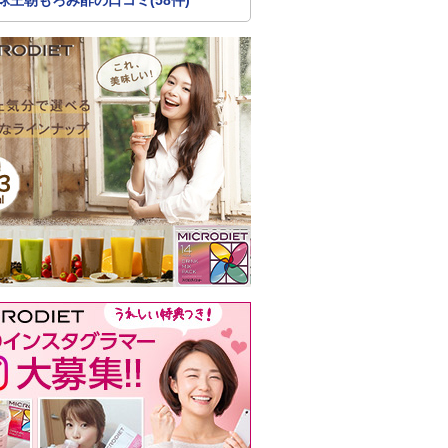
球王朝もろみ酢の口コミ(58件)