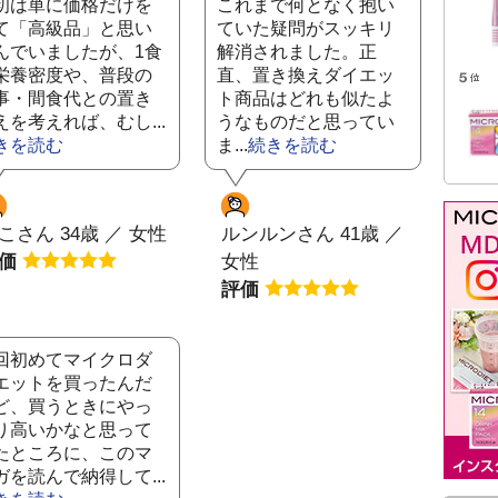
初は単に価格だけを
これまで何となく抱い
て「高級品」と思い
ていた疑問がスッキリ
んでいましたが、1食
解消されました。正
栄養密度や、普段の
直、置き換えダイエッ
事・間食代との置き
ト商品はどれも似たよ
えを考えれば、むし...
うなものだと思ってい
きを読む
ま...
続きを読む
こさん 34歳 ／ 女性
ルンルンさん 41歳 ／
評価
女性
評価
回初めてマイクロダ
エットを買ったんだ
ど、買うときにやっ
り高いかなと思って
たところに、このマ
ガを読んで納得して...