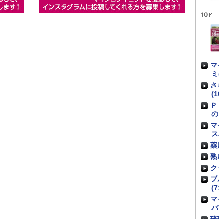
マ
ミ
さ
(1
Ｐ
の
マ
ス
薬
熟
ク
ブ
(7
マ
パ