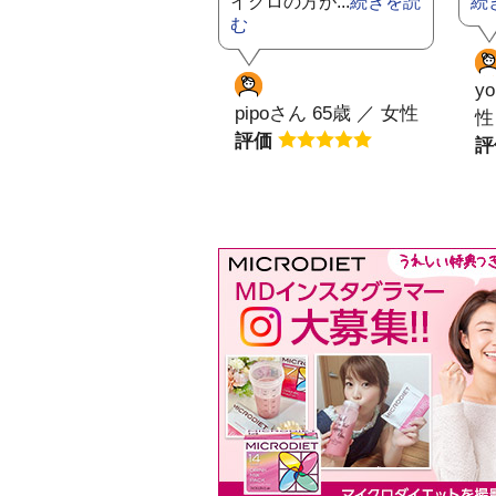
イクロの方が...
続きを読
続
む
y
pipoさん 65歳 ／ 女性
性
評価