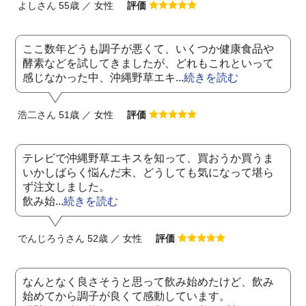
よしさん 55歳 ／ 女性
評価
ここ数年どうも調子が悪くて、いくつか健康食品や
酵素などを試してきましたが、どれもこれといって
感じなかった中、沖縄野草エキ...
続きを読む
浩二さん 51歳 ／ 女性
評価
テレビで沖縄野草エキスを知って、買おうか買うま
いかしばらく悩んだ末、どうしても気になって堪ら
ず注文しました。
飲み始...
続きを読む
でんじろうさん 52歳 ／ 女性
評価
なんとなく良さそうと思って飲み始めたけど、飲み
始めてから調子が良くて感動しています。