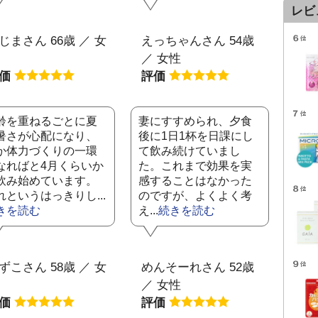
レビ
じまさん 66歳 ／ 女
えっちゃんさん 54歳
／ 女性
評価
評価
齢を重ねるごとに夏
妻にすすめられ、夕食
暑さが心配になり、
後に1日1杯を日課にし
か体力づくりの一環
て飲み続けていまし
なればと4月くらいか
た。これまで効果を実
飲み始めています。
感することはなかった
れというはっきりし...
のですが、よくよく考
きを読む
え...
続きを読む
ずこさん 58歳 ／ 女
めんそーれさん 52歳
／ 女性
評価
評価