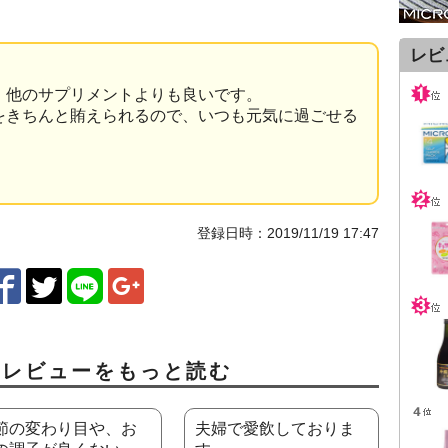
レビ
、他のサプリメントよりも良いです。
をきちんと賄えられるので、いつも元気に過ごせる
登録日時：2019/11/19 17:47
ミレビューをもっと読む
節の変わり目や、お
夫婦で愛飲しておりま