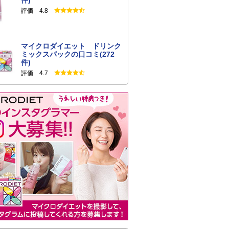
件)
評価 4.8
マイクロダイエット ドリンク
ミックスパックの口コミ(272
件)
評価 4.7