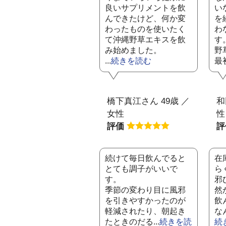
良いサプリメントを飲
い
んできたけど、何か変
を
わったものを使いたく
わ
て沖縄野草エキスを飲
す
み始めました。
野
...
続きを読む
最
橋下真江さん 49歳 ／
和
女性
性
評価
続けて毎日飲んでると
在
とても調子がいいで
ら
す。
邪
季節の変わり目に風邪
然
を引きやすかったのが
飲
軽減されたり、朝起き
な
たときのだる...
続きを読
続