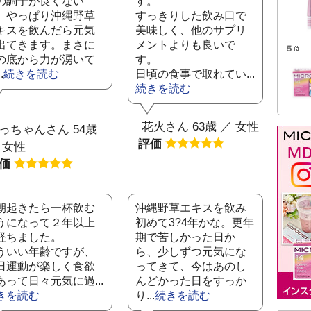
の調子が良くない
す。
、やっぱり沖縄野草
すっきりした飲み口で
キスを飲んだら元気
美味しく、他のサプリ
出てきます。まさに
メントよりも良いで
の底から力が湧いて
す。
.
続きを読む
日頃の食事で取れてい...
続きを読む
花火さん 63歳 ／ 女性
っちゃんさん 54歳
評価
 女性
評価
朝起きたら一杯飲む
沖縄野草エキスを飲み
うになって２年以上
初めて3?4年かな。更年
経ちました。
期で苦しかった日か
ういい年齢ですが、
ら、少しずつ元気にな
日運動が楽しく食欲
ってきて、今はあのし
あって日々元気に過...
んどかった日をすっか
きを読む
り...
続きを読む