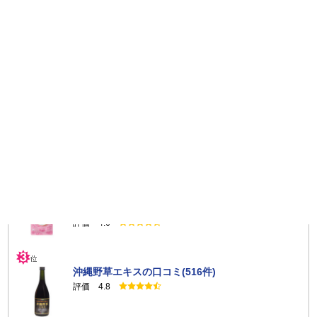
レビュー投稿数ランキング
マイクロダイエット セルフチョイスパックの口
コミ(2570件)
評価 4.7
キトサララ（旧カロリーセーブスーパー（90
粒））の口コミ(844件)
評価 4.6
沖縄野草エキスの口コミ(516件)
評価 4.8