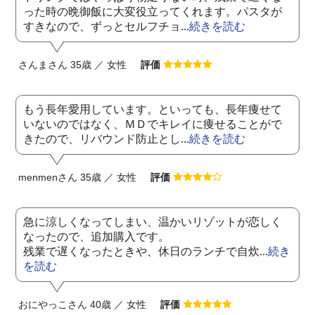
った時の晩御飯に大変役立ってくれます。パスタが
すきなので、ずっとセルフチョ...
続きを読む
さんまさん 35歳 ／ 女性
評価
もう長年愛用しています。といっても、長年痩せて
いないのではなく、ＭＤでキレイに痩せることがで
きたので、リバウンド防止とし...
続きを読む
menmenさん 35歳 ／ 女性
評価
急に涼しくなってしまい、温かいリゾットが恋しく
なったので、追加購入です。
残業で遅くなったときや、休日のランチで自炊...
続き
を読む
おにやっこさん 40歳 ／ 女性
評価