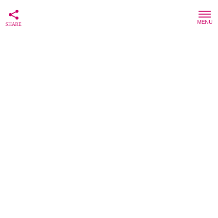
マイクロダイエット
シリ
ダイエットサポート
のレ
TOP
ーズのレビュー
ビュー
ビューティーケア
のレビ
ヘルスケアの
レビューランキング
ュー
レビュー
TOPページ
次元大介 @ 06/27/2011 08:50
マイクロダイエット リゾット＆パスタミックスパッ
クの口コミレビュー
平均評価
4.8
181