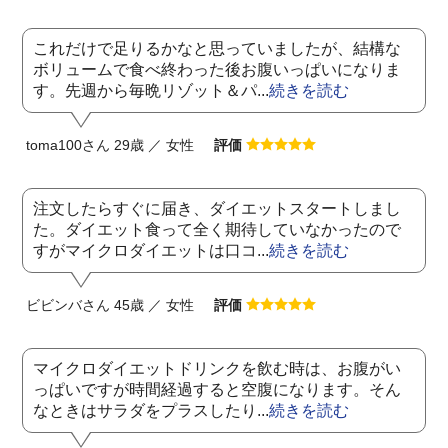
これだけで足りるかなと思っていましたが、結構な
ボリュームで食べ終わった後お腹いっぱいになりま
す。先週から毎晩リゾット＆パ...
続きを読む
toma100さん 29歳 ／ 女性
評価
注文したらすぐに届き、ダイエットスタートしまし
た。ダイエット食って全く期待していなかったので
すがマイクロダイエットは口コ...
続きを読む
ビビンバさん 45歳 ／ 女性
評価
マイクロダイエットドリンクを飲む時は、お腹がい
っぱいですが時間経過すると空腹になります。そん
なときはサラダをプラスしたり...
続きを読む