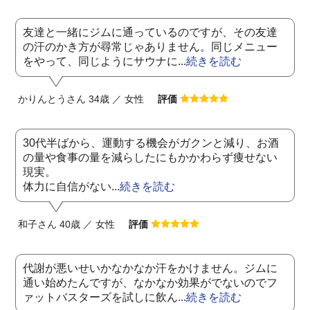
友達と一緒にジムに通っているのですが、その友達
の汗のかき方が尋常じゃありません。同じメニュー
をやって、同じようにサウナに...
続きを読む
かりんとうさん 34歳 ／ 女性
評価
30代半ばから、運動する機会がガクンと減り、お酒
の量や食事の量を減らしたにもかかわらず痩せない
現実。
体力に自信がない...
続きを読む
和子さん 40歳 ／ 女性
評価
代謝が悪いせいかなかなか汗をかけません。ジムに
通い始めたんですが、なかなか効果がでないのでフ
ァットバスターズを試しに飲ん...
続きを読む