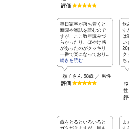
評価
毎日家事が落ち着くと
飲
新聞や雑誌を読むので
す
すが、ここ数年読みづ
は
らかったり、ぼやけ感
い
があったのがクッキリ
2
一番で楽になっており...
ク
続きを読む
ちょ
頼子さん 58歳 ／ 男性
評価
ね
性
歳をとるといろいろと
ま
ガタがきますが、目も
す