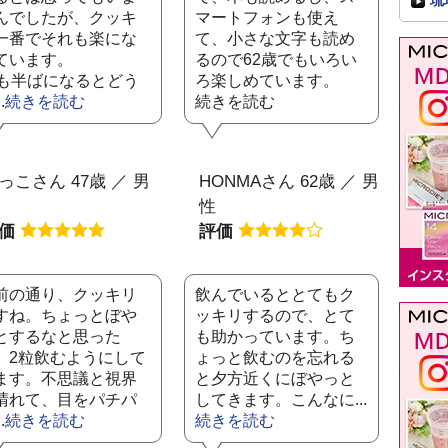
琉
んでしたが、クッキ
マートフォンも使え
一番でそれも楽にな
て、小さな文字も読め
ています。
るので62歳でもいろい
0も半ばになるとどう
ろ楽しめています。
.
続きを読む
続きを読む
っこさん 47歳 ／ 男
HONMAさん 62歳 ／ 男
性
評価
評価
前の通り、クッキリ
飲んでいるととてもク
すね。ちょっとぼや
ッキリするので、とて
とするなと思った
も助かっています。ち
、2粒飲むようにして
ょっと飲むのを忘れる
ます。不思議と視界
と夕方近くにぼやっと
晴れて、目をパチパ
してきます。こんなに...
.
続きを読む
続きを読む