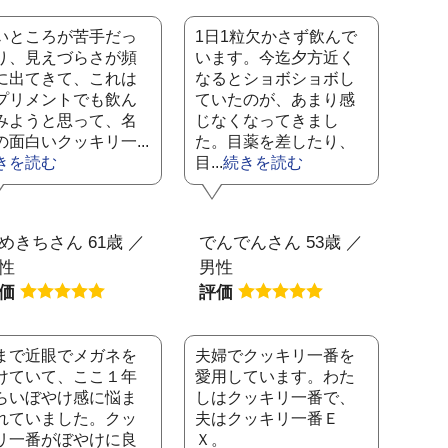
いところが苦手だっ
1日1粒欠かさず飲んで
り、見えづらさが頻
います。今迄夕方近く
に出てきて、これは
なるとショボショボし
プリメントでも飲ん
ていたのが、あまり感
みようと思って、名
じなくなってきまし
の面白いクッキリ一...
た。目薬を差したり、
きを読む
目...
続きを読む
めきちさん 61歳 ／
でんでんさん 53歳 ／
性
男性
評価
評価
まで近眼でメガネを
夫婦でクッキリ一番を
けていて、ここ１年
愛用しています。わた
らいぼやけ感に悩ま
しはクッキリ一番で、
れていました。クッ
夫はクッキリ一番Ｅ
リ一番がぼやけに良
Ｘ。