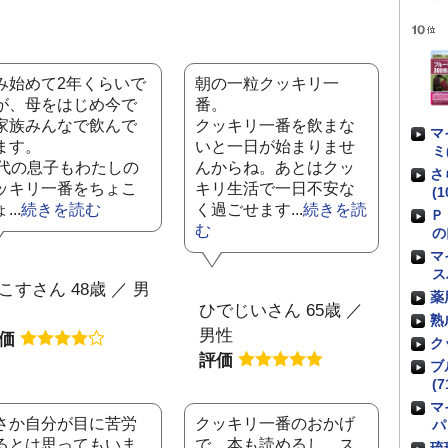
み始めて2年くらいで
朝の一粒クッキリ一
が、母をはじめ今で
番。
家族みんなで飲んで
クッキリ一番を飲まな
マ
ます。
いと一日が始まりませ
ミ
0代の息子もわたしの
んからね。あとはクッ
さ
ッキリ一番をちょこ
キリ生活で一日不安な
(1
...
続きを読む
く過ごせます...
続きを読
Ｐ
む
の
マ
ス
こすさん 48歳 ／ 男
薬
ひでじいさん 65歳 ／
熟
男性
評価
ク
評価
ブ
(7
マ
さか自分が目に苦労
クッキリ一番のおかげ
パ
るとは思ってもいま
で、本も読めるし、ス