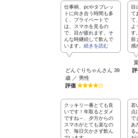
仕事柄、pcやタブレッ
目
トに向き合う時間も多
て
く、プライベートで
て
は、スマホを見るの
よ
で、目が疲れます。そ
す
んな時継続して飲んで
前
います。
続きを読む
感が
栗
どんぐりちゃんさん 39
歳 ／ 男性
評価
クッキリ一番とても良
若
いです！年取るとダメ
点
ですね～、夕方からの
で
スマホがとても楽なの
あ
で、毎日欠かさず飲ん
る
でいます。
が