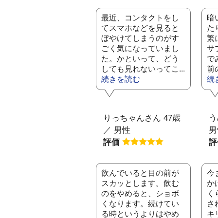
最近、コンタクトをし
暗
てスマホなどを見ると
た
ぼやけてしまうのがす
繁
ごく気になっていまし
サ
た。かといって、どう
で
しても見れないってこ...
前
続きを読む
続
りっちゃんさん 47歳
う
／ 男性
男
評価
飲んでいると目の前が
今
スカッとします。飲む
か
のをやめると、ショボ
く
くなります。続けてい
さ
る時というよりはやめ
キ