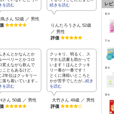
レビ
きを読む
続きを読む
鳥さん 52歳 ／ 男性
評価
りんたろうさん 52歳
／ 男性
評価
んきんとかなんとか
クッキリ、明るく、ス
ルーベリーとかコロ
マホも読書も助かって
ロ変えながら飲んで
います！ほんとクッキ
たこともあるけど、
リ一番が一番です！
こ2年位はクッキリ一
とくに薄暗いところと
に落ち着いています...
かが苦手でしたが...
続き
きを読む
を読む
Hさん 50歳 ／ 男性
大竹さん 49歳 ／ 男性
評価
評価