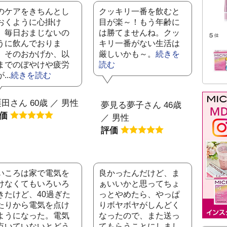
のケアをきちんとし
クッキリ一番を飲むと
おくように心掛け
目が楽～！もう年齢に
、毎日おまじないの
は勝てませんね。クッ
うに飲んでおりま
キリ一番がない生活は
。そのおかげか、以
厳しいかも～。
続きを
までのぼやけや疲労
読む
...
続きを読む
田さん 60歳 ／ 男性
夢見る夢子さん 46歳
評価
／ 男性
評価
いころは家で電気を
良かったんだけど、ま
けなくてもいろいろ
ぁいいかと思ってちょ
きたけど、40過ぎた
っとやめたら、やっぱ
たりから電気を点け
りボヤボヤがしんどく
ようになった。電気
なったので、また送っ
点いていないとどう...
てもらうことにしまし...