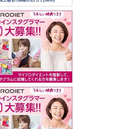
球王朝もろみ酢の口コミ(58件)