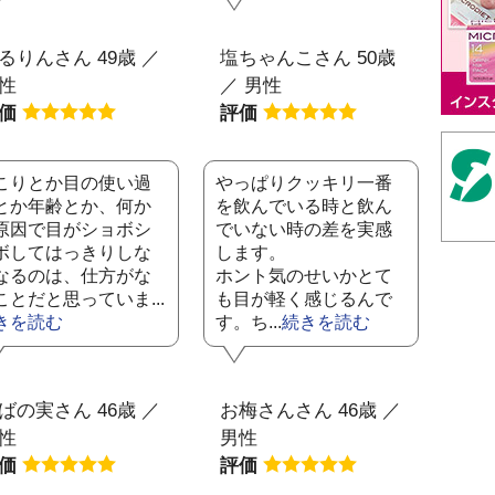
るりんさん 49歳 ／
塩ちゃんこさん 50歳
性
／ 男性
評価
評価
こりとか目の使い過
やっぱりクッキリ一番
とか年齢とか、何か
を飲んでいる時と飲ん
原因で目がショボシ
でいない時の差を実感
ボしてはっきりしな
します。
なるのは、仕方がな
ホント気のせいかとて
ことだと思っていま...
も目が軽く感じるんで
きを読む
す。ち...
続きを読む
ばの実さん 46歳 ／
お梅さんさん 46歳 ／
性
男性
評価
評価