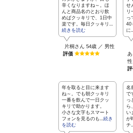
辛くなりますね～。ほ
せ
んと商品名のとおり飲
リ
めばクッキリで、1日中
っ
楽です。毎日クッキリ...
4
続きを読む
に..
片桐さん 54歳 ／ 男性
評価
あ
性
年を取ると目に来ます
名
ね～。でも朝クッキリ
で
一番を飲んで一日クッ
っ
キリで助かります。
ら
小さな文字もスマート
い
フォンを見るのも...
続き
が
を読む
チ..