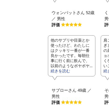
ウォンバットさん 52歳
く
／ 男性
男
評価
他のサプリや目薬とか
肩
使ったけど、わたしに
ぎ
はクッキリ一番が一番
の
良かったです。毎朝仕
ョ
事に行く前に飲んで、
く
以前のようなボヤボヤ...
い
続きを読む
続
サブローさん 49歳 ／
そ
男性
男
評価