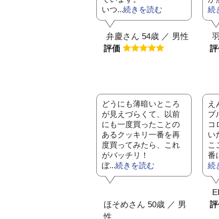
いつ...
続きを読む
続
弁慶さん 54歳 ／ 男性
羽
評価
どうにも薄暗いところ
え
が見えづらくて、以前
ブ
にも一度買ったことの
コ
あるクッキリ一番を再
い
度買ってみたら、これ
こ
がバッチリ！
番
ぼ...
続きを読む
続
E
ほそめさん 50歳 ／ 男
性