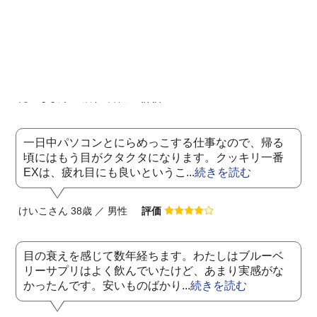
飲んでいると視界が明るくてとても楽です。ぼやっ
とした感じや薄暗い所などがとても見えづらくて苦
手でしたが、それがとても楽に...
続きを読む
だいちさん 45歳 ／ 男性
評価
一日中パソコンとにらめっこする仕事なので、帰る
頃にはもう目がクタクタになります。クッキリ一番
EXは、疲れ目にも良いというこ...
続きを読む
けいこさん 38歳 ／ 男性
評価
目の衰えを感じて数年経ちます。わたしはブルーベ
リーサプリはよく飲んでいたけど、あまり実感がな
かったんです。安いものばかり...
続きを読む