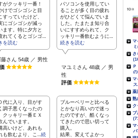
すがクッキリ一番！
パソコンを使用してい
やけでゴシゴシと目
ることが多く目の疲れ
こすっていたけど、
がひどくて悩んでいま
実にゴシゴシが減っ
した。たまたま知り合
います。特に夕方と
いにすすめられて、ク
疲れてくるとゴシゴ...
ッキリ一番飲むように...
マ
きを読む
続きを読む
ミ
さ
藤さん 54歳 ／ 男性
(1
Ｐ
評価
マユミさん 48歳 ／ 男
の
性
マ
評価
ス
薬
熟
０代に入り、目がす
ブルーベリーと比べる
ク
く調子悪くなったの
とかなり高いので迷っ
ブ
、クッキリ一番ＥＸ
たのですが、酷くなっ
(7
飲んでいます。
てきたので思い切って
マ
構高いけど、あれも
購入。
パ
れも飲むより、こ...
続
結果、変えてよかっ