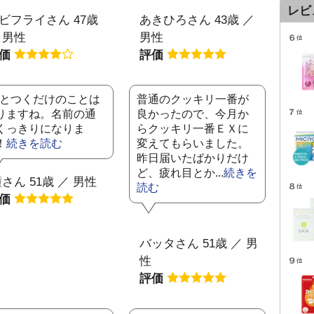
レビ
ビフライさん 47歳
あきひろさん 43歳 ／
 男性
男性
評価
評価
Xとつくだけのことは
普通のクッキリ一番が
りますね。名前の通
良かったので、今月か
くっきりになりま
らクッキリ一番ＥＸに
！
続きを読む
変えてもらいました。
昨日届いたばかりだけ
ど、疲れ目とか...
続きを
さん 51歳 ／ 男性
読む
評価
バッタさん 51歳 ／ 男
性
評価