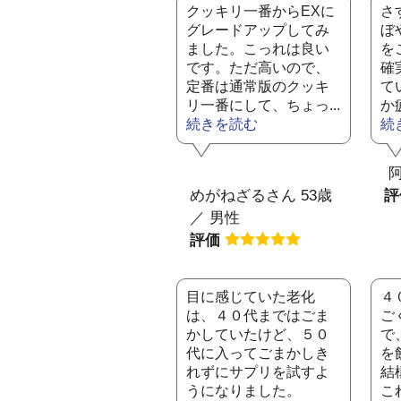
クッキリ一番からEXに
さ
グレードアップしてみ
ぼ
ました。こっれは良い
を
です。ただ高いので、
確
定番は通常版のクッキ
て
リ一番にして、ちょっ...
か
続きを読む
続
阿
めがねざるさん 53歳
／ 男性
評価
目に感じていた老化
４
は、４０代まではごま
ご
かしていたけど、５０
で
代に入ってごまかしき
を
れずにサプリを試すよ
結
うになりました。
こ