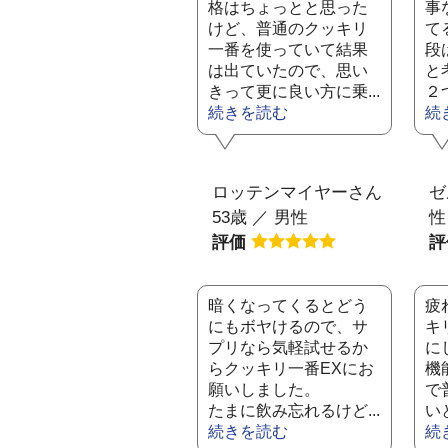
格はちょっとと思った
事
けど、普通のクッキリ
て
一番を使っていて結果
段
は出ていたので、思い
と
きって更に良い方に乗...
２
続きを読む
続
ロッテンマイヤーさん
ゼ
53歳 ／ 男性
性
評価
暗くなってくるとどう
疲
にもボヤけるので、サ
キ
プリなら気軽試せるか
に
らクッキリ一番EXにお
機
願いしました。
で
たまに飲み忘れるけど...
い
続きを読む
続