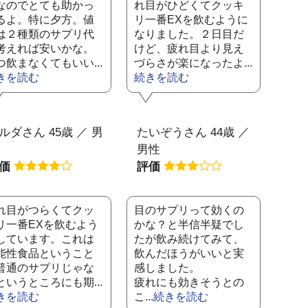
なのでとても助かっ
れ目がひどくてクッキ
るよ。特に夕方。値
リ一番EXを飲むように
は２種類のサプリ代
なりました。２日目だ
考えれば安いかな。
けど、疲れ目より見え
つ飲まなくてもいい...
づらさが楽になったよ...
きを読む
続きを読む
ルダさん 45歳 ／ 男
たいぞうさん 44歳 ／
男性
評価
評価
れ目がつらくてクッ
目のサプリって効くの
リ一番EXを飲むよう
かな？と半信半疑でし
しています。これは
たが飲み続けてみて、
能性食品ということ
飲んだほうがいいと実
普通のサプリじゃな
感しました。
というところにも期...
疲れにも効きそうとの
きを読む
こ...
続きを読む