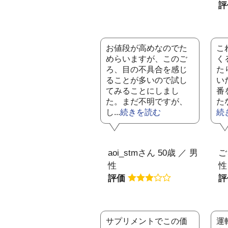
お値段が高めなのでた
こ
めらいますが、このご
く
ろ、目の不具合を感じ
た
ることが多いので試し
い
てみることにしまし
番
た。まだ不明ですが、
た
し...
続きを読む
続
aoi_stmさん 50歳 ／ 男
ご
性
性
評価
サプリメントでこの価
運