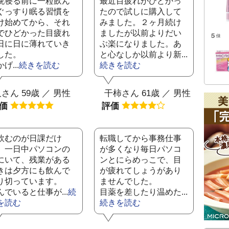
晩寝る前に一粒飲ん
最近目疲れがひどかっ
ぐっすり眠る習慣を
たので試しに購入して
け始めてから、それ
みました。２ヶ月続け
でひどかった目疲れ
ましたが以前よりだい
日に日に薄れていき
ぶ楽になりました。あ
した。
と心なしか以前より新...
げ...
続きを読む
続きを読む
さん 59歳 ／ 男性
干柿さん 61歳 ／ 男性
評価
評価
飲むのが日課だけ
転職してから事務仕事
、一日中パソコンの
が多くなり毎日パソコ
にいて、残業がある
ンとにらめっこで、目
きは夕方にも飲んで
が疲れてしょうがあり
り切っています。
ませんでした。
んでいると仕事が...
続
目薬を差したり温めた...
を読む
続きを読む