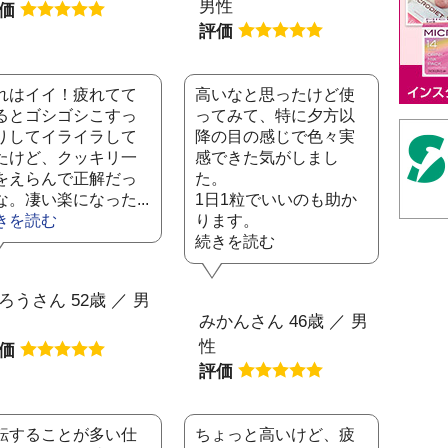
男性
評価
評価
れはイイ！疲れてて
高いなと思ったけど使
るとゴシゴシこすっ
ってみて、特に夕方以
りしてイライラして
降の目の感じで色々実
たけど、クッキリ一
感できた気がしまし
をえらんで正解だっ
た。
な。凄い楽になった...
1日1粒でいいのも助か
きを読む
ります。
続きを読む
ろうさん 52歳 ／ 男
みかんさん 46歳 ／ 男
性
評価
評価
転することが多い仕
ちょっと高いけど、疲