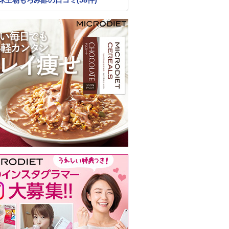
球王朝もろみ酢の口コミ(58件)