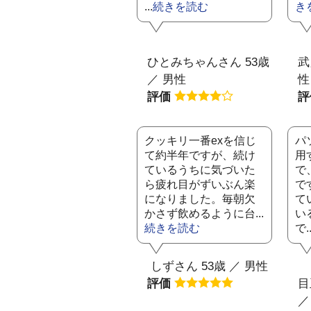
...
続きを読む
き
ひとみちゃんさん 53歳
武
／ 男性
性
評価
クッキリ一番exを信じ
パ
て約半年ですが、続け
用
ているうちに気づいた
で
ら疲れ目がずいぶん楽
で
になりました。毎朝欠
て
かさず飲めるように台...
い
続きを読む
で..
しずさん 53歳 ／ 男性
評価
目
／