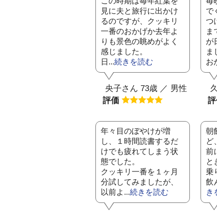
この時期は毎年紅葉を
毎
見に夫と旅行に出かけ
で
るのですが、クッキリ
つ
一番のおかげか去年よ
ま
りも景色の眺めがよく
が
感じました。
ま
日...
続きを読む
おか
央子さん 73歳 ／ 男性
久
評価
年々目のぼやけが増
朝
し、１時間読書するだ
ど
けでも疲れてしまう状
前
態でした。
と
クッキリ一番を１ヶ月
乗
分試してみましたが、
飲
以前よ...
続きを読む
き