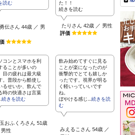
琉
を読む
た！！
続きを読む
たりさん 42歳 ／ 男性
勇伝さん 44歳 ／ 男
評価
評価
ソコンとスマホを利
飲み始めてすぐに見る
することが多いの
ことが楽になったのが
、目の疲れは最大級
衝撃的でとても嬉しか
す。普段から酷使し
ったです。視界が明る
いるせいか、飲んで
く軽いっていいです
る時の快適さは言葉
ね。
.
続きを読む
ぼやける感じ...
続きを読
む
玉おふくろさん 51歳
みえるこさん 54歳 ／
 男性