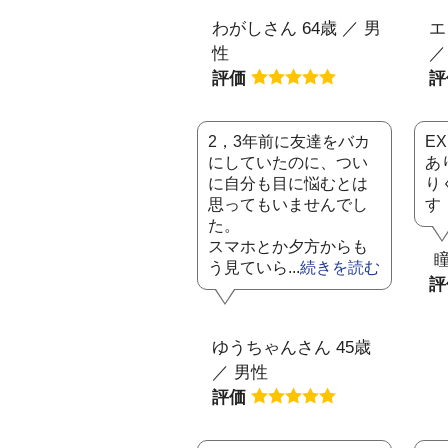
わがしさん 64歳 ／ 男
エ
性
／
評価
2，3年前に友達をバカ
E
にしていたのに、つい
あ
に自分も目に悩むとは
り
思ってもいませんでし
す
た。
スマホとか夕方からも
瞳
う見ていら...
続きを読む
ゆうちゃんさん 45歳
／ 男性
評価