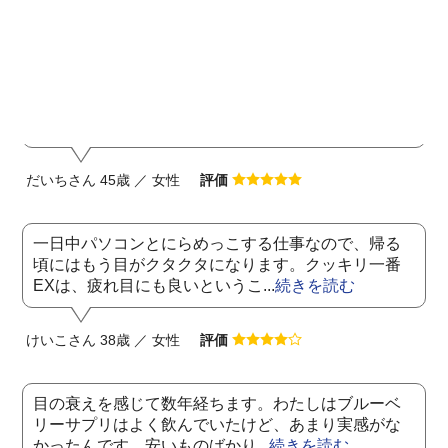
アタックさん 48歳 ／ 女性
評価
飲んでいると視界が明るくてとても楽です。ぼやっ
とした感じや薄暗い所などがとても見えづらくて苦
手でしたが、それがとても楽に...
続きを読む
だいちさん 45歳 ／ 女性
評価
一日中パソコンとにらめっこする仕事なので、帰る
頃にはもう目がクタクタになります。クッキリ一番
EXは、疲れ目にも良いというこ...
続きを読む
けいこさん 38歳 ／ 女性
評価
目の衰えを感じて数年経ちます。わたしはブルーベ
リーサプリはよく飲んでいたけど、あまり実感がな
かったんです。安いものばかり...
続きを読む