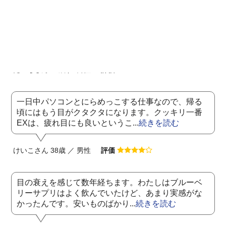
飲んでいると視界が明るくてとても楽です。ぼやっ
とした感じや薄暗い所などがとても見えづらくて苦
手でしたが、それがとても楽に...
続きを読む
だいちさん 45歳 ／ 男性
評価
一日中パソコンとにらめっこする仕事なので、帰る
頃にはもう目がクタクタになります。クッキリ一番
EXは、疲れ目にも良いというこ...
続きを読む
けいこさん 38歳 ／ 男性
評価
目の衰えを感じて数年経ちます。わたしはブルーベ
リーサプリはよく飲んでいたけど、あまり実感がな
かったんです。安いものばかり...
続きを読む