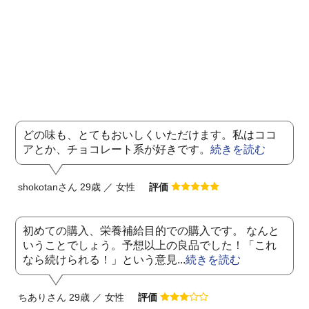
この中で一番好きなのは抹茶。なんかほっとしま
す。カフェラテとココアとビターショコラは似てる
のにちゃんと違いがあるのでビッ...
続きを読む
銀さん 46歳 ／ 女性
評価
どの味も、とてもおいしくいただけます。私はココ
アとか、チョコレート系が好きです。
続きを読む
shokotanさん 29歳 ／ 女性
評価
初めての購入、栄養補給目的での購入です。 なんと
いうことでしょう。予想以上の良品でした！「これ
なら続けられる！」という意見...
続きを読む
ちありさん 29歳 ／ 女性
評価