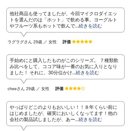
他社商品も使ってましたが、今回マイクロダイエッ
トを選んだのは「ホット」で飲める事。ヨーグルト
やフルーツ系もホットで飲んで...
続きを読む
ラグラグさん 29歳 ／ 女性
評価
手始めにと購入したものがこのシリーズ。 ７種類飲
み比べをして、ココア味が一番のお気に入りとなり
ました！ それに、30分位かけ...
続きを読む
cheeさん 29歳 ／ 女性
評価
やっぱりどこのよりもおいしい！！８年くらい前に
はじめましたが、確実においしくなってます！他の
会社の製品試しましたが、あー...
続きを読む