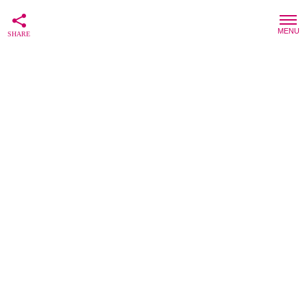
マイクロダイエット
シリ
ダイエットサポート
のレ
TOP
ーズのレビュー
ビュー
ビューティーケア
のレビ
ヘルスケアの
レビューランキング
ュー
レビュー
momo @ 09/03/2020 04:19
TOPページ
マイクロダイエット 7食ドリンクミックスパックの
口コミレビュー
平均評価
4.7
84