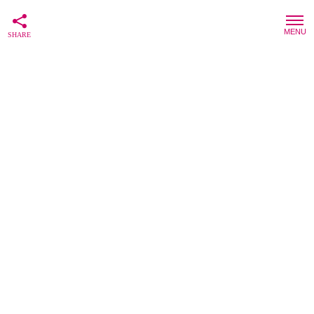
マイクロダイエット
シリ
ダイエットサポート
のレ
TOP
ーズのレビュー
ビュー
ビューティーケア
のレビ
ヘルスケアの
レビューランキング
ュー
レビュー
TOPページ
めえこ @ 03/09/2017 17:53
GAIA バスソルトの口コミレビュー
平均評価
4.8
160