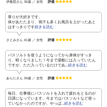
伊集院さん 36歳 ／ 女性
評価
香りが大好きです。
体があたたまり、発汗も多くお風呂を上がったあと
はすっきりです
続きを読む
さとみさん 41歳 ／ 女性
評価
バスソルトを使うようになってから身体がすっき
り、軽くなりました！今まで湯船には入っていたん
ですが、ただ入っているだけであ...
続きを読む
あらたさん 34歳 ／ 女性
評価
毎日、仕事後にバスソルトを入れて疲れをとるのが
日課になっています。今まではバスソルトなど使っ
ていなかったのですが、やっぱ...
続きを読む