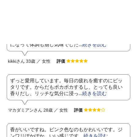
eririnさん 37歳 ／ 女性
評価
最近、外は暑いのですがオフィスや電車はクーラー
がきつくて体の芯までヒエヒエ。寒気を感じるよう
になって体調も崩し気味でした...
続きを読む
kikkiさん 33歳 ／ 女性
評価
ずっと愛用しています。毎日の疲れを癒すのにピッ
タリです。からだもポカポカするし、とっても良い
香りだし、リッチな気分に浸っ...
続きを読む
マカダミアンさん 28歳 ／ 女性
評価
香がいいですね。ピンク色なのもかわいいです。ジ
ンワリぽかぽか、いい感じです。
続きを読む