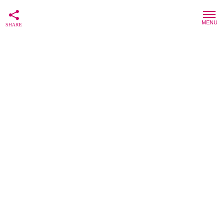
マイクロダイエット
シリ
ダイエットサポート
のレ
TOP
ーズのレビュー
ビュー
ビューティーケア
のレビ
ヘルスケアの
レビューランキング
ュー
レビュー
TOPページ
あさみ @ 09/07/2018 18:16
GAIA バスソルトの口コミレビュー
平均評価
4.8
160